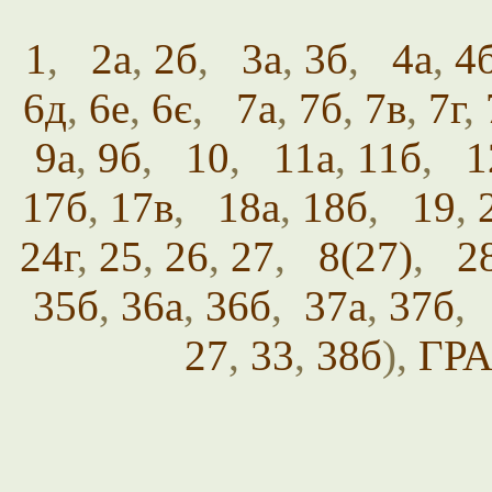
1
,
2а
,
2б
,
3а
,
3б
,
4а
,
4
6д
,
6е
,
6є
,
7а
,
7б
,
7в
,
7г
,
9а
,
9б
,
10
,
11а
,
11б
,
1
17б
,
17в
,
18а
,
18б
,
19
,
24г
,
25
,
26
,
27
,
8(27)
,
2
35б
,
36а
,
36б
,
37а
,
37б
27
,
33
,
38б
),
ГРА