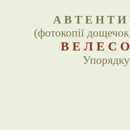
А В Т Е Н Т И
(фотокопії дощечок,
В Е Л Е С 
Упорядку