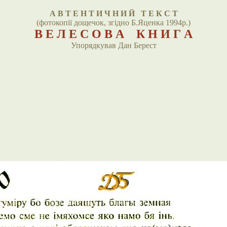
А В Т Е Н Т И Ч Н И Й Т Е К С Т
(фотокопії дощечок, згідно Б.Яценка 1994р.)
В Е Л Е С О В А К Н И Г А
Упорядкував Дан Берест