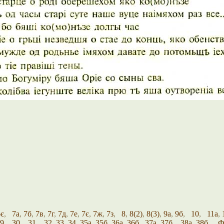
є
,
7а
,
7б
,
7в
,
7г
,
7д
,
7е
,
7є
,
7ж
,
7з
,
8
,
8(2)
,
8(3)
,
9а
,
9б
,
10
,
11а
,
9
,
30
,
31
,
32
,
33
,
34
,
35а
,
35б
,
36а
,
36б
,
37а
,
37б
,
38а
,
38б
Ф