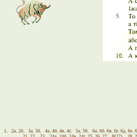
1
,
2а
,
2б
,
3а
,
3б
,
4а
,
4б
,
4в
,
4г
,
5а
,
5б
,
6а
,
6б
,
6в
,
6г
,
6д
,
6е
,
6
21
,
22
,
23
,
24а
,
24б
,
24в
,
24г
,
25
,
26
,
27
,
8(27)
,
28
,
2