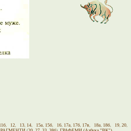
11б
,
12
,
13
,
14
,
15а
,
15б
,
16
,
17а
,
17б
,
17в
,
18а
,
18б
,
19
,
20
,
РАГМЕНТИ
(
20
,
27
,
33
,
38б
),
ГРАФЕМИ (Азбука "ВК")