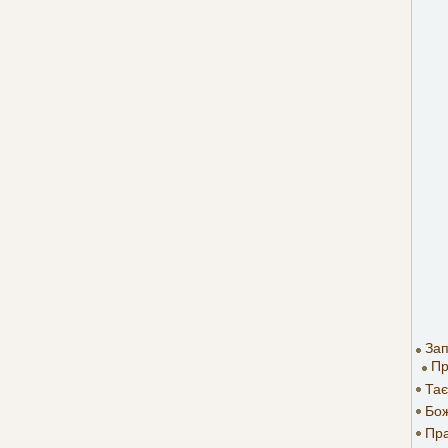
Зап
Пр
Тає
Бож
Пр