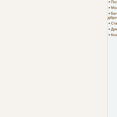
По
Мол
Бал
дібро
Ст
Дум
Коз