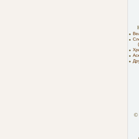
Ве
Сл
(пе
Хр
Ас
Др
©