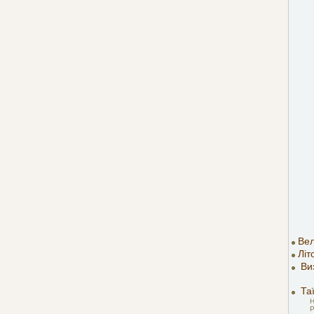
Вел
Літ
Ви
Таї
Н
Р