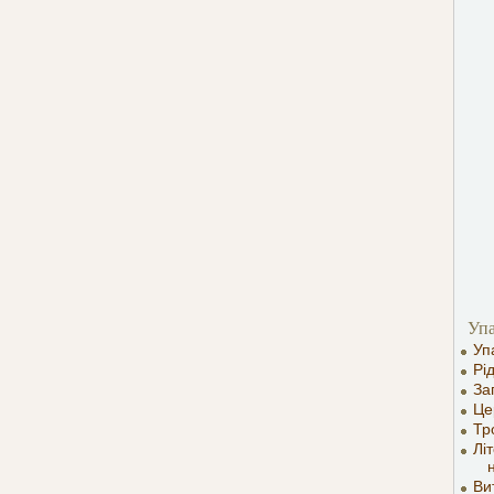
Уп
Уп
Рі
За
Це
Тр
Лі
Ви