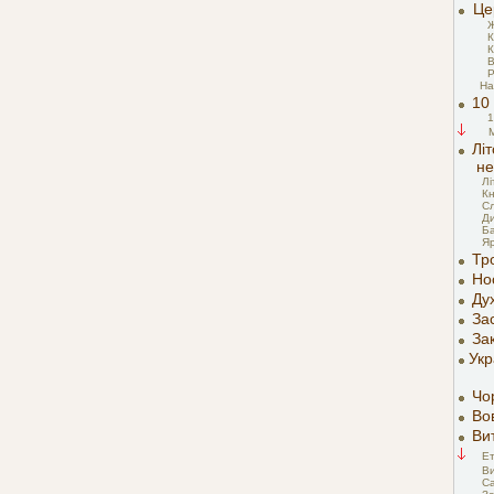
Це
Ж
К
К
В
Р
На
10
1
Літ
не
Лі
Кн
Сл
Ди
Б
Яр
Тр
Но
Ду
За
Зак
Укр
Чо
Вов
Ви
Ет
Ви
С