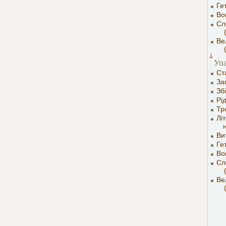
Ге
Во
Сл
(пе
Ве
(пе
Уп
Ст
За
Зб
Рі
Тр
Лі
Ви
Ге
Во
Сл
(до
Ве
(пе