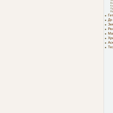
Зо
В
Ко
П
Ві
Ге
До
Зе
Рел
Ма
Хр
Ас
Тез