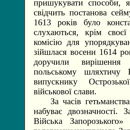
пришукувати способи, я
свідчить постанова сейм
1613 років було конст
слухаються, крім своєї
комісію для упорядкува
зійшлася восени 1614 ро
доручили вирішення 
польському шляхтичу П
випускнику Острозько
військової слави.
За часів гетьманства 
набуває двозначності. З
Війська Запорозького»