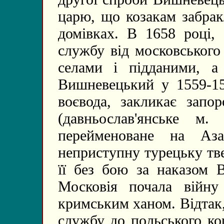
царю, що козакам забрак
домівках. В 1658 році,
службу від московського
селами і підданими, а
Вишневецький у 1559-15
воєвода, закликає запо
(давньослав'янське м.
перейменоване на Аз
неприступну турецьку тв
її без бою за наказом 
Московія почала війн
кримським ханом. Відтак
службу до польського ко