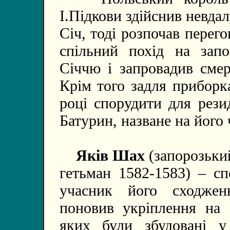
І.Підкови здійснив невда
Січ, тоді розпочав пере
спільний похід на запо
Січчю і запровадив смер
Крім того задля приборк
році спорудити для рези
Батурин, назване на його 
Яків Шах
(запорозьки
гетьман 1582-1583) – сп
учасник його сходжен
поновив укріплення на 
яких були збудовані у