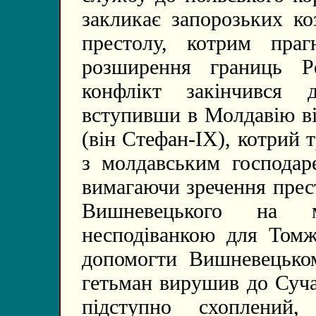
закликає запорозьких ко
престолу, котрим пра
розширення границь Р
конфлікт закінчився 
вступивши в Молдавію ві
(він Стефан-ІХ), котрий 
з молдавським господаре
вимагаючи зречення прес
Вишневецького на м
несподіванкою для Томж
допомогти Вишневецьком
гетьман вирушив до Суча
підступно схоплений