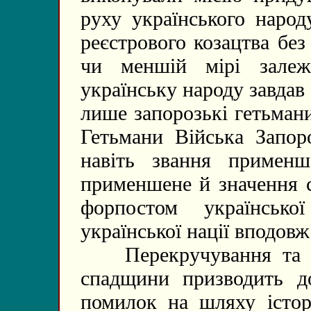
руху українського народ
реєстрового козацтва бе
чи меншій мірі залеж
українську народу завда
лише запорозькі гетьман
Гетьмани Війська Запоро
навіть звання применше
применшене й значення с
форпостом українсько
української нації вподовж
Перекручування та за
спадщини призводить д
помилок на шляху істор