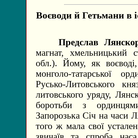
Воєводи й Гетьмани в 
Предслав Лянскор
магнат, хмельницький с
обл.). Йому, як воєводі
монголо-татарської ор
Русько-Литовського кня
литовського уряду, Лянс
боротьби з ординцям
Запорозька Січ на часи Л
того ж мала свої устален
звичаїв та спроба нас