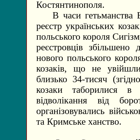
Костянтинополя.
В часи гетьманства Бо
реєстр українських козак
польського короля Сигізму
реєстровців збільшено 
нового польського корол
козаків, що не увійшли
близько 34-тисяч (згідн
козаки таборилися в 
відволікання від бо
організовувались військ
та Кримське ханство.