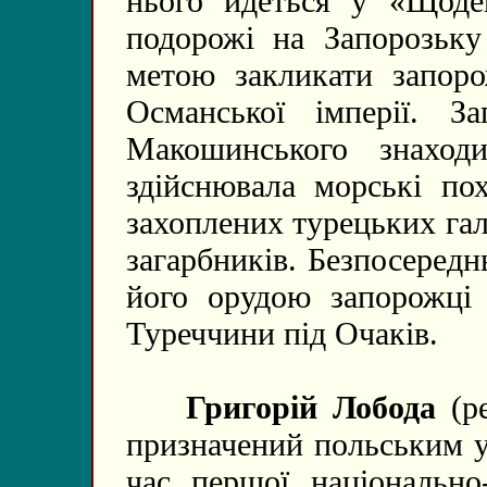
нього йдеться у «Щоде
подорожі на Запорозьку 
метою закликати запоро
Османської імперії. З
Макошинського знаход
здійснювала морські по
захоплених турецьких га
загарбників. Безпосередн
його орудою запорожці 
Туреччини під Очаків.
Григорій Лобода
(ре
призначений польським у
час першої національно-