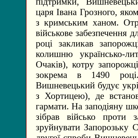
підтримки, Вишневецьк
царя Івана Грозного, яко
з кримським ханом. Отр
військове забезпечення 
році закликав запорож
колишню українсько-ли
Очаків), котру запорожц
зокрема в 1490 році
Вишневецький будує укрі
з Хортицею), де встано
гармати. На заподіяну ш
зібрав військо проти 
зруйнувати Запорозьку С
другої спроби Вишневець