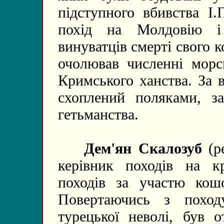
підступного вбивства І.
похід на Молдовію і
винуватців смерті свого
очолював численні морс
Кримського ханства. За 
схоплений поляками, за
гетьманства.
Дем'ян Скалозуб
(ре
керівник походів на к
походів за участю кошо
Повертаючись з похо
турецької неволі, був 