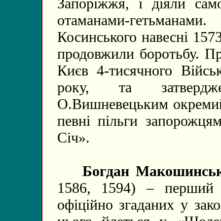
Запоріжжя, і діяли сам
отаманами-гетьманам
Косинського навесні 157
продовжили боротьбу. Пр
Києв 4-тисячного Війсь
року, та затвердж
О.Вишневецьким окремий 
певні пільги запорожцям
Січ».
Богдан Макошинсь
1586, 1594) – перший з
офіційно згаданих у зак