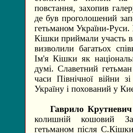
повстання, захопив галер
де був проголошений зап
гетьманом України-Руси. 
Кішки приймали участь в
визволили багатьох спів
Ім'я Кішки як національ
думі. Славетний гетьман
часи Північної війни з
Україну і похований у Киє
Гаврило Крутневич
колишній кошовий Зап
гетьманом після С.Кішки