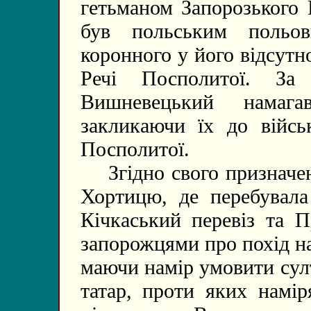
гетьманом Запорозького
був польським польо
коронного у його відсутн
Речі Посполитої. За
Вишневецький намага
закликаючи їх до війсь
Посполитої.
Згідно свого призначен
Хортицю, де перебувала
Кічкаський перевіз та 
запорожцями про похід на
маючи намір умовити сул
татар, проти яких намі