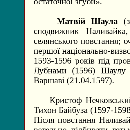
остаточної згуби».
Матвій Шаула
(з
сподвижник Наливайка,
селянського повстання; о
першої національно-визво
1593-1596 років під про
Лубнами (1596) Шаулу 
Варшаві (21.04.1597).
Кристоф Нечковський (
Тихон Байбуза (1597-1598
Після повстання Наливай
ретельно підбирати геть