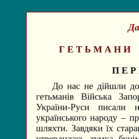
Да
Г Е Т Ь М А Н И 
П Е Р
До нас не дійшли дост
гетьманів Війська Запо
України-Руси писали н
українського народу – п
шляхти. Завдяки їх стара
утвердилась думка буцім