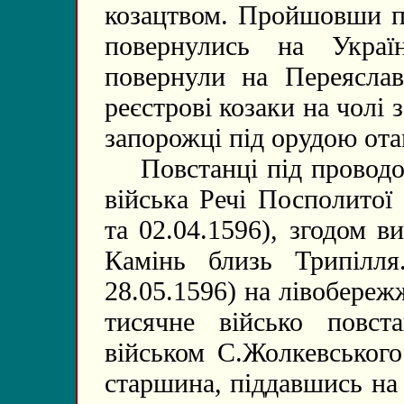
козацтвом. Пройшовши по
повернулись на Укра
повернули на Переясла
реєстрові козаки на чолі
запорожці під орудою от
Повстанці під проводом
війська Речі Посполитої
та 02.04.1596), згодом 
Камінь близь Трипілл
28.05.1596) на лівобере
тисячне військо повст
військом С.Жолкевського
старшина, піддавшись на 