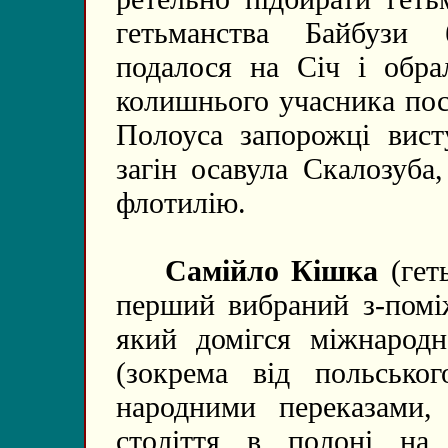
гетьманства Байбузи 
подалося на Січ і обра
колишнього учасника пос
Полоуса запорожці вист
загін осавула Скалозуба
флотилію.
Самійло Кішка
(гет
перший вибраний з-поміж
який домігся міжнародн
(зокрема від польськог
народними переказами,
століття в полоні на т