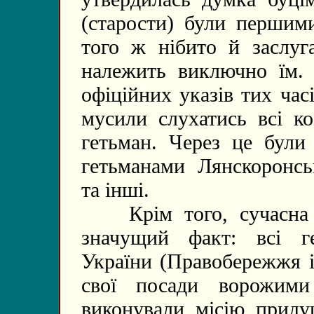
(старости) були першим
того ж нібито й заслуга
належить виключно їм. 
офіційних указів тих час
мусили слухатись всі ко
гетьман. Через це були
гетьманами Лянскоронс
та інші.
Крім того, сучасна іс
значущий факт: всі ге
України (Правобережжя і
свої посади ворожими
виконували місію приду