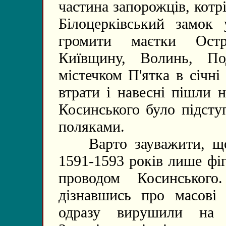
частина запорожців, котр
Білоцерківський замок
громити маєтки Остр
Київщину, Волинь, По
містечком П'ятка в січні
втрати і навесні пішли 
Косинського було підсту
поляками.
Варто зауважити, що к
1591-1593 років лише фі
проводом Косинського
дізнавшись про масові
одразу вирушили на 