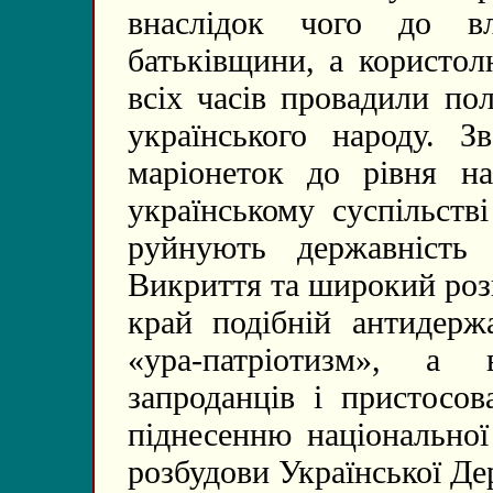
внаслідок чого до в
батьківщини, а користол
всіх часів провадили по
українського народу. З
маріонеток до рівня на
українському суспільств
руйнують державність 
Викриття та широкий роз
край подібній антидерж
«ура-патріотизм», а
запроданців і пристосов
піднесенню національної
розбудови Української Де