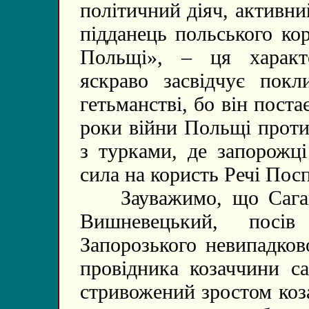
політичний діяч, активни
підданець польського ко
Польщі», – ця характе
яскраво засвідчує покл
гетьманстві, бо він поста
роки війни Польщі проти
з турками, де запорожці
сила на користь Речі Пос
Зауважимо, що Сагайд
Вишневецький, посів
Запорозького невипадков
провідника козаччини са
стривожений зростом коза