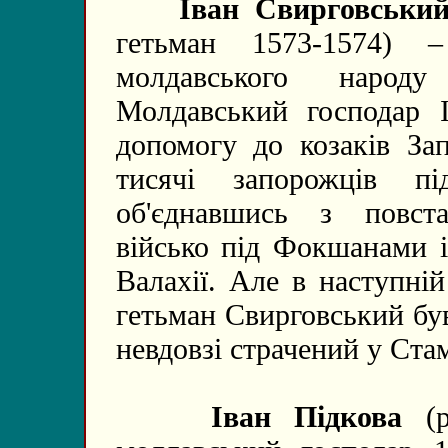
Іван Свирговський 
гетьман 1573-1574) 
молдавського народ
Молдавський господар 
допомогу до козаків Зап
тисячі запорожців пі
об'єднавшись з повст
військо під Фокшанами і
Валахії. Але в наступній
гетьман Свирговський бу
невдовзі страчений у Стам
Іван Підкова
(р