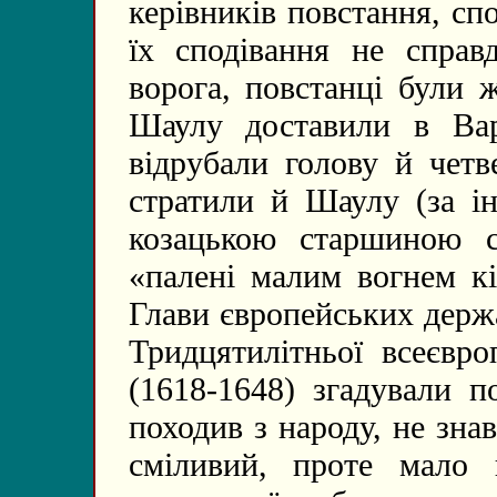
керівників повстання, с
їх сподівання не справ
ворога, повстанці були 
Шаулу доставили в Вар
відрубали голову й четв
стратили й Шаулу (за і
козацькою старшиною 
«палені малим вогнем кі
Глави європейських держ
Тридцятилітньої всеєвро
(1618-1648) згадували п
походив з народу, не зна
сміливий, проте мало