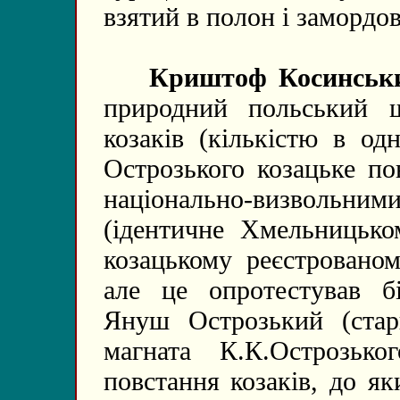
взятий в полон і замордо
Криштоф Косинськ
природний польський ш
козаків (кількістю в од
Острозького козацьке по
національно-визвольним
(ідентичне Хмельницько
козацькому реєстрованом
але це опротестував бі
Януш Острозький (стар
магната К.К.Острозько
повстання козаків, до я