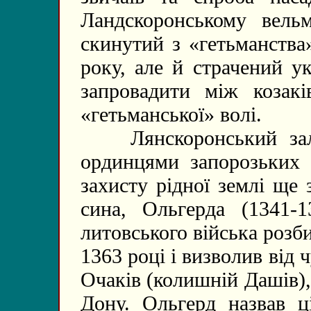
Ландскоронському вель
скинутий з «гетьманства
року, але й страчений у
запровадити між козакі
«гетьманської» волі.
Лянскоронський залу
ординцями запорозьких к
захисту рідної землі ще 
сина, Ольгерда (1341-1
литовського війська розби
1363 році і визволив від 
Очаків (колишній Дашів),
Дону. Ольгерд назвав ц