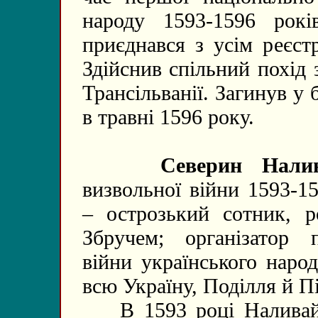
народу 1593-1596 рокі
приєднався з усім реєст
Здійснив спільний похід
Трансільванії. Загинув у
в травні 1596 року.
Северин Налив
визвольної війни 1593-1
– острозький сотник, р
Збручем; організатор п
війни українського наро
всю Україну, Поділля й П
В 1593 році Наливайко