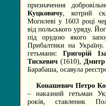
призначення добровільн
Куцковичу
, котрий ск
Могилеві у 1603 році чер
від польського уряду. Йо
під орудою якого запо
Прибалтики на Україну. 
гетьмани:
Григорій Іза
Тискевич
(1610),
Дмитр
Барабаша, осавула реєстр
Конашевич Петро Коно
– наказний гетьман Ук
років, ставленик По