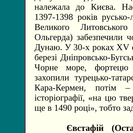
належала до Києва. На
1397-1398 років русько-
Великого Литовського
Ольгерда) забезпечили 
Дунаю. У 30-х роках ХV с
березі Дніпровсько-Бугсь
Чорне море, фортецю
захопили турецько-тата
Кара-Кермен, потім – 
історіографії, «на цю тв
ще в 1490 році», тобто за
Євстафій (Остап