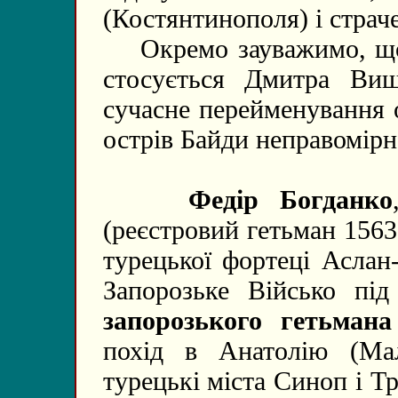
(Костянтинополя) і страч
Окремо зауважимо, що 
стосується Дмитра Виш
сучасне перейменування 
острів Байди неправомірн
Федір Богданко
(реєстровий гетьман 1563
турецької фортеці Аслан
Запорозьке Військо пі
запорозького гетьман
похід в Анатолію (Ма
турецькі міста Синоп і Т