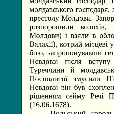
молдавський господар 
молдавського господаря, 
престолу Молдови. Запор
розпорошили волохів, 
Молдови) і взяли в обл
Валахії), котрий місцеві 
бою, запропонувавши гет
Невдовзі після вступу
Туреччини й молдавсь
Посполитої змусили Пі
Невдовзі він був схопле
рішенням сейму Речі П
(16.06.1678).
Польський король Ст