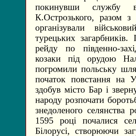
покинувши службу в
К.Острозького, разом з
організували військо
турецьких загарбників.
рейду по південно-зах
козаки під орудою На
погромили польську шля
початок повстання на У
здобув місто Бар і зверн
народу розпочати бороть
знедоленого селянства 
1595 році почалися се
Білорусі, створюючи заг