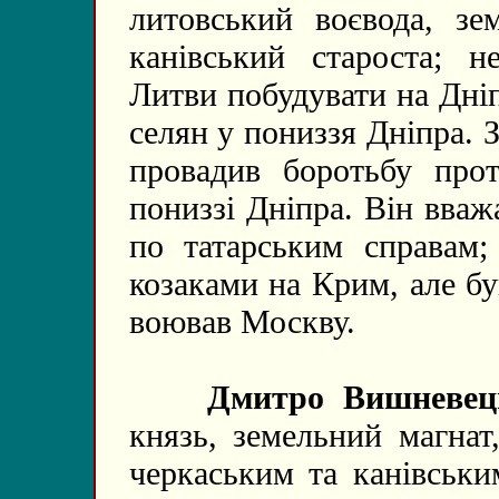
литовський воєвода, зе
канівський староста; н
Литви побудувати на Дні
селян у пониззя Дніпра. З
провадив боротьбу про
пониззі Дніпра. Він вваж
по татарським справам;
козаками на Крим, але бу
воював Москву.
Дмитро Вишневец
князь, земельний магнат
черкаським та канівськи