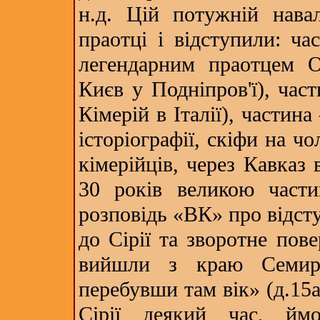
н.д. Цій потужній нава
праотці і відступили: ча
легендарним праотцем О
Києв у Подніпров'ї), час
Кімерій в Італії), частина
історіографії, скіфи на ч
кімерійців, через Кавказ 
30 років великою части
розповідь «ВК» про відст
до Сірії та зворотне пов
вийшли з краю Семирі
перебувши там вік» (д.15а
Сірії деякий час, ймо