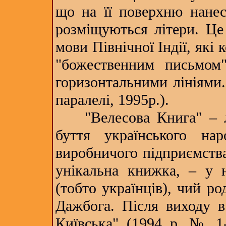
що на її поверхню нанесе
розміщуються літери. Це 
мови Північної Індії, які
"божественним письмом
горизонтальними лініями.
паралелі, 1995р.).
"Велесова Книга" – ле
буття українського на
виробничого підприємства
унікальна книжка, – у н
(тобто українців), чий р
Дажбога. Після виходу в
Київська" (1994 р. № 1