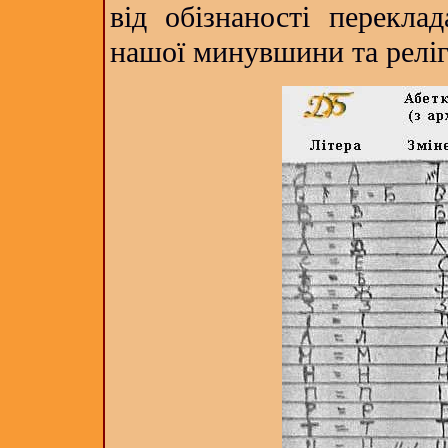
від обізнаності перекла
нашої минувшини та реліг