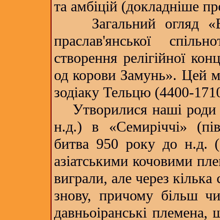
та амбіцій (докладніше про
Загальний огляд «ВК
праслав'янської спільно
створення релігійної кон
од корови Замунь». Цей м
зодіаку Тельцю (4400-1710
Утворилися наші роди в 
н.д.) в «Семиріччі» (пів
битва 950 року до н.д. (
азіатськими кочовими пле
виграли, але через кілька 
знову, причому більш чи
давньоіранські племена, щ