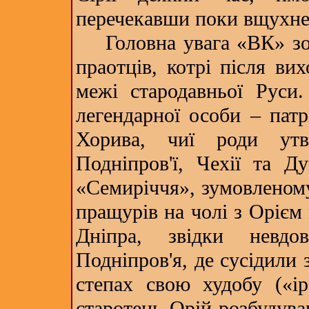
перечекавши поки вщухне 
Головна увага «ВК» зос
праотців, котрі після ви
межі стародавньої Руси
легендарної особи – патр
Хорива, чиї роди утв
Подніпров'ї, Чехії та Ду
«Семиріччя», зумовленому
пращурів на чолі з Орієм 
Дніпра, звідки невдо
Подніпров'я, де сусідили
степах свою худобу («ір
старотець Орій розбудува