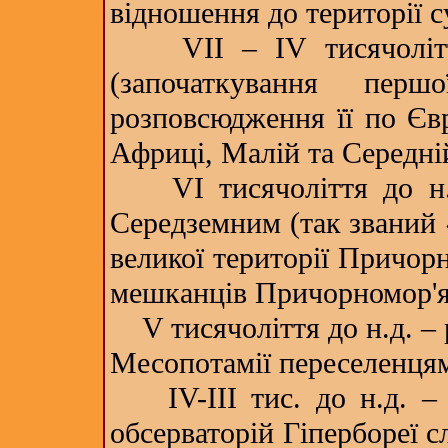
відношення до території с
VІІ – ІV тисячоліття
(започаткування перш
розповсюдження її по Євр
Африці, Малій та Середній
VІ тисячоліття до н.д
Середземним (так званий 
великої території Причор
мешканців Причорномор'я 
V тисячоліття до н.д. – 
Месопотамії переселенцям
ІV-ІІІ тис. до н.д. – 
обсерваторій Гіпербореї с