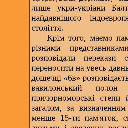
лише укри-укріани Балті
найдавнішого індоєвро
століття.
Крім того, маємо пам'
різними представниками
розповідали перекази 
переносити на увесь давн
дощечці «6в» розповідаєть
вавилонський полон
причорноморські степи 
загалом, за визначенням
менше 15-ти пам'яток, с
людьми і зведених воєди