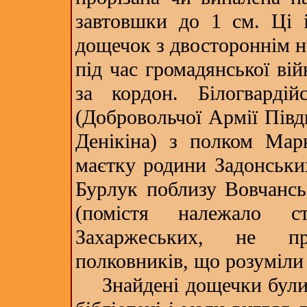
завтовшки до 1 см. Ці і
дощечок з двостороннім н
під час громадянської вій
за кордон. Білогварді
(Добровольчої Армії Півд
Денікіна) з полком Мар
маєтку родини Задонськи
Бурлук поблизу Вовчансь
(помістя належало ст
Захаржеських, не п
полковників, що розуміли 
Знайдені дощечки були р