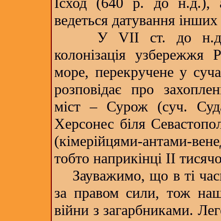
Ісход (640 р. до н.д.),
ведеться датування інших 
У VІІ ст. до н.д. р
колонізація узбережжя 
море, перекручене у суч
розповідає про захопле
міст – Сурож (суч. Суд
Херсонес біля Севастопол
(кімерійцями-антами-вене
тобто наприкінці ІІ тисячо
Зауважимо, що в ті часи
за правом сили, тож наш
війни з загарбниками. Лег