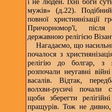
і не людей. Їхні боги су
мужів» (д.22). Подібни
повної християнізації г
Причорномор'ї, після
державною релігією Візант
Нагадаємо, що насильни
почалося з християнізаці
релігію до болгар, з я
розпочали неугавні війні
васалів. Відтак, передб
волхви-русичі почали 
щоби зберегти релігійні
пращурів. Тож не дивно,