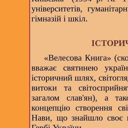
університетів, гуманітарн
гімназій і шкіл.
ІСТОРИ
«Велесова Книга» (скор
вважає святинею україн
історичний шлях, світогляд
витоки та світосприйнят
загалом слав'ян), а так
концепцію створення св
Нави, що знайшло своє в
Гербі України.