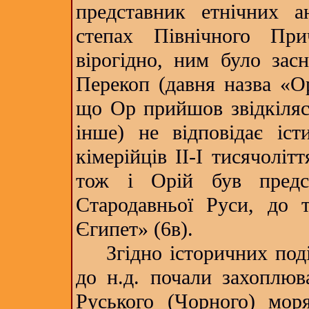
представник етнічних а
степах Північного Прич
вірогідно, ним було засн
Перекоп (давня назва «Ор
що Ор прийшов звідкілясь 
інше) не відповідає іст
кімерійців ІІ-І тисячоліт
тож і Орій був предс
Стародавньої Руси, до 
Єгипет» (6в).
Згідно історичних подій 
до н.д. почали захоплюв
Руського (Чорного) моря