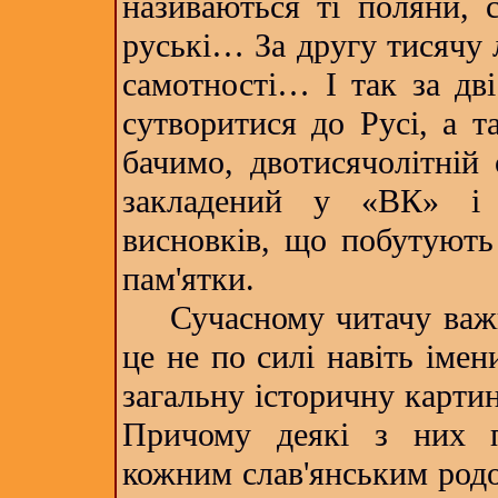
називаються ті поляни, с
руські… За другу тисячу 
самотності… І так за дві
сутворитися до Русі, а 
бачимо, двотисячолітній 
закладений у «ВК» і 
висновків, що побутують 
пам'ятки.
Сучасному читачу важко
це не по силі навіть іме
загальну історичну картину
Причому деякі з них п
кожним слав'янським родо