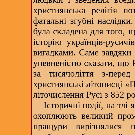
християнська релігія по
фатальні згубні наслідки
була складена для того, 
історію українців-русичі
вигадками. Саме завдяки
упевненістю сказати, що 
за тисячоліття з-перед
християнські літописці «
літочислення Русі з 852 ро
Історичні події, на тлі 
охоплюють великий пром
пращури вирізнялися п