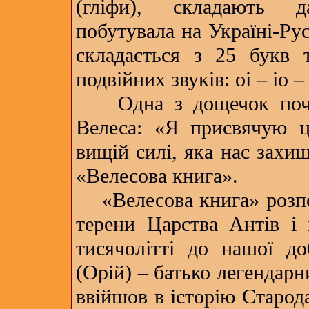
(гліфи), складають д
побутувала на Україні-Рус
складається з 25 букв 
подвійних звуків: оі – іо – 
Одна з дощечок почин
Велеса: «Я присвячую 
вищій силі, яка нас захищ
«Велесова книга».
«Велесова книга» розпов
терени Царства Антів і 
тисячолітті до нашої д
(Орій) – батько легендарн
ввійшов в історію Старода