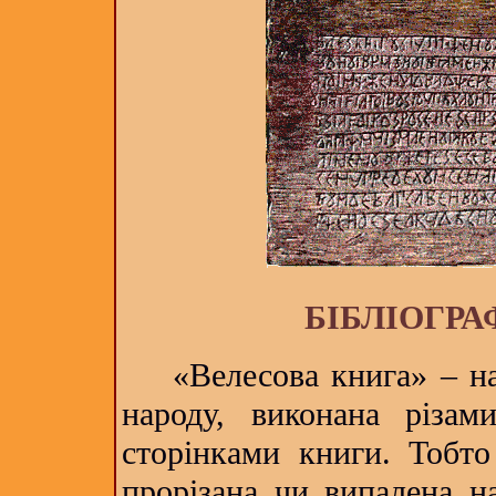
БІБЛІОГР
«Велесова книга» – най
народу, виконана різа
сторінками книги. Тобто
прорізана чи випалена н