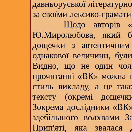
давньоруської літературно
за своїми лексико-грамат
Щодо авторів «ВК»
Ю.Миролюбова, який б
дощечки з автентичним
однакової величини, були
Видно, що не один чол
прочитанні «ВК» можна по
стиль викладу, а це так
тексту (окремі дощечк
Зокрема дослідники «ВК»
здебільшого волхвами За
Прип'яті, яка звалася