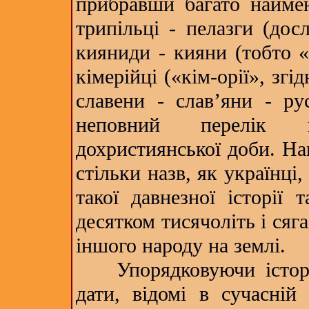
прибравши багато наймену
трипільці - пелазги (дос
кияниди - кияни (тобто «
кімерійці («кім-орії», згід
славени - слав’яни - ру
неповний перелік н
дохристиянської доби. На
стільки назв, як українці,
такої давнезної історії 
десятком тисячоліть і сяг
іншого народу на землі.
Упорядковуючи історичн
дати, відомі в сучасній