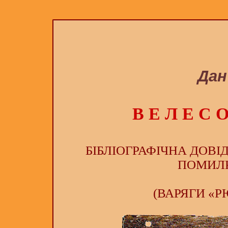
Да
В Е Л Е С 
БІБЛІОГРАФІЧНА ДОВІ
ПОМИЛ
(ВАРЯГИ
«Р