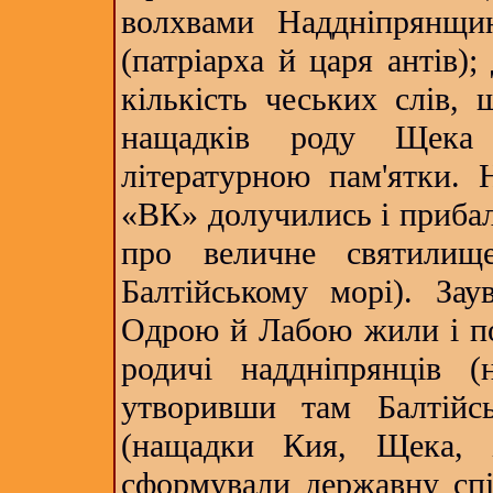
волхвами Наддніпрянщи
(патріарха й царя антів)
кількість чеських слів, 
нащадків роду Щека 
літературною пам'ятки.
«ВК» долучились і прибалт
про величне святилищ
Балтійському морі). За
Одрою й Лабою жили і пол
родичі наддніпрянців (н
утворивши там Балтійс
(нащадки Кия, Щека, 
сформували державну спі