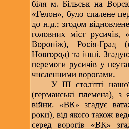
біля м. Більськ на Ворск
«Гелон», було спалене пер
до н.д.; згодом відновлен
головних міст русичів, 
Вороніж), Росія-Град (
Новгород) та інші. Згадую
перемоги русичів у неуга
численними ворогами.
У ІІІ столітті нашої 
(германські племена), з 
війни. «ВК» згадує вата
роки), від якого також вед
серед ворогів «ВК» згад