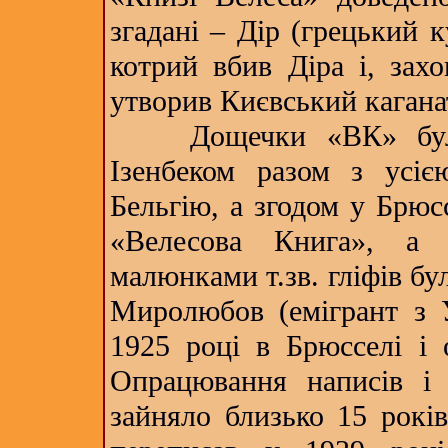
згадані – Дір (грецький к
котрий вбив Діра і, зах
утворив Києвський каганат
Дощечки «ВК» були в
Ізенбеком разом з усіє
Бельгію, а згодом у Брюсс
«Велесова Книга», а 
малюнками т.зв. гліфів бу
Миролюбов (емігрант з 
1925 році в Брюсселі і 
Опрацювання написів і
зайняло близько 15 рок