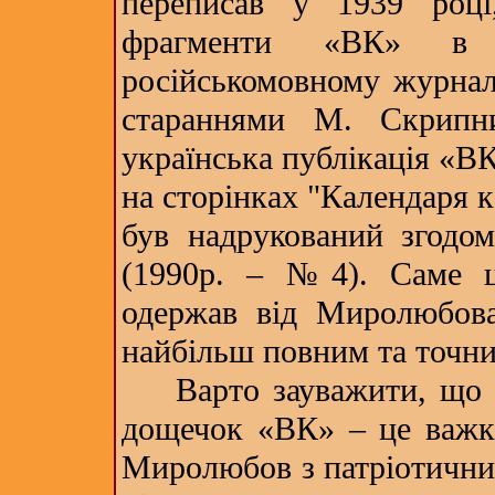
переписав у 1939 роц
фрагменти «ВК» в
російськомовному журнал
стараннями М. Скрипни
українська публікація «ВК
на сторінках "Календаря к
був надрукований згодо
(1990р. – №4). Саме ц
одержав від Миролюбова 
найбільш повним та точн
Варто зауважити, що ре
дощечок «ВК» – це важка
Миролюбов з патріотичних