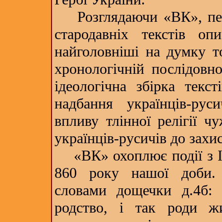
Розглядаючи «ВК», перш
стародавніх текстів о
найголовніші на думку то
хронологічній послідовно
ідеологічна збірка текст
надбання українців-рус
впливу тлінної релігії ч
українців-русичів до захи
«ВК» охоплює події з ІІ 
860 року нашої доби.
словами дощечки д.4б: 
родство, і так роди 