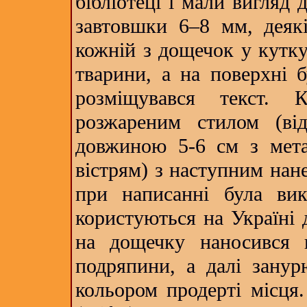
бібліотеці і мали вигляд 
завтовшки 6–8 мм, деякі
кожній з дощечок у кутку
тварини, а на поверхні б
розміщувався текст. 
розжареним стилом (від
довжиною 5-6 см з мета
вістрям) з наступним нан
при написанні була вик
користуються на Україні 
на дощечку наносився 
подряпини, а далі занур
кольором продерті місця.