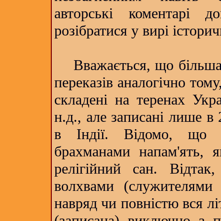
авторські коментарі 
розібратися у вирі істори
Вважається, що більша 
переказів аналогічно тому,
складені на теренах Укра
н.д., але записані лише в
в Індії. Відомо, що 
брахманами напам'ять, я
релігійний сан. Відтак
волхвами (служителями рі
навряд чи повністю вся лі
(записана) виключно з п