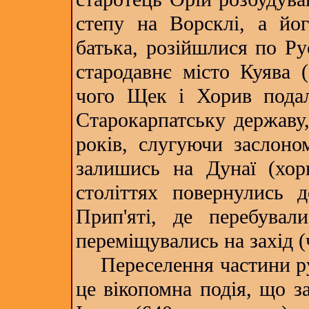
степу на Ворсклі, а йог
батька, розійшлися по Ру
стародавнє місто Куява (
чого Щек і Хорив подал
Старокарпатську державу,
років, слугуючи заслон
залишись на Дунаї (хор
століттях повернулись 
Прип'яті, де перебувал
переміщувались на захід (
Переселення частини рус
це вікопомна подія, що з