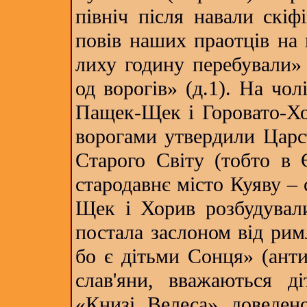
північ після навали скіф
повів наших праотців на 
лиху годину перебували» 
од ворогів» (д.1). На чол
Пащек-Щек і Горовато-Хор
ворогами утвердили Царст
Старого Світу (тобто в 
стародавнє місто Куяву – с
Щек і Хорив розбудували
постала заслоном від рим
бо є дітьми Сонця» (анти
слав'яни, вважаються д
«Книзі Велеса» доведен