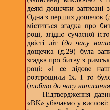
деякі дощечки записані з
Одна з перших дощечок (д.
міститься згадка про би
році, згідно сучасної іст
двісті літ (
до часу напи
дощечка (д.29) була зап
згадка про битву з римсь
році: «І се дідове на
розтрощили їх. І то бул
(
тобто до часу написанн
Підтвердження давнос
«ВК» убачаємо у вислові: