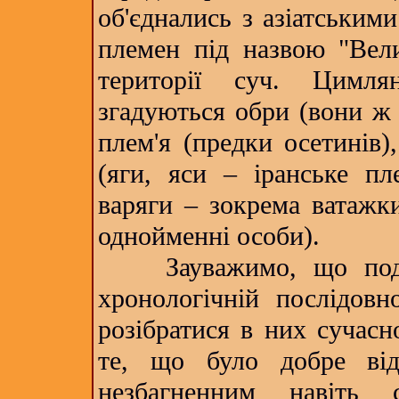
об'єднались з азіатським
племен під назвою "Вели
території суч. Цимля
згадуються обри (вони ж 
плем'я (предки осетинів),
(яги, яси – іранське пле
варяги – зокрема ватажки
однойменні особи).
Зауважимо, що події
хронологічній послідовн
розібратися в них сучас
те, що було добре ві
незбагненним навіть 