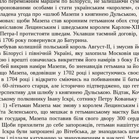
 йшло переможним маршем по Білорусії, не залишаючи су
оронованими особами і стати українським «королем», 
кладена угода про «шлюб Мазепи з княгинею Дульською, 
мовах: щоби Мазепа став коронним гетьманом обох стор
ніславом Лещинським і шведським королем Карлом-ХІІ 
з Петра-І протистояти шведам. Уклавши таємний договір,
ні 1706 року повернувся до Батурина.
бував колишній польський король Август-ІІ, і змусив й
 Білорусі і північній Україні, яку захопила Московія 
ою і врешті означилась викриттям його намірів з боку Ге
ей викрив наміри Мазепи, бо зненавидів гетьмана за йог
 що Мазепа, овдовівши у 1702 році і користуючись св
в 1704 році і відкрито сміючись на побиванням її батьк
в 60-літнього старця, але історично підтверджено, що г
перспективу для шлюбу з княгинею Дульською. Відтак, Ко
авському полковнику Івану Іскрі, сотнику Петру Кованьку
о: 1) «Гетьман Мазепа має змову з королем Лещинським і
їта Зеленського, що мешкає в гетьманському маєтку Бах
 государя, Мазепа поставив біля свого двору 300 сер
) Щоби прихилити до себе запорожців, гетьман нашіптує 
Іскра були запрошені до Вітебська, де знаходилась штаб
ли і піддали катуванню за звинуваченням в наклепі. Через