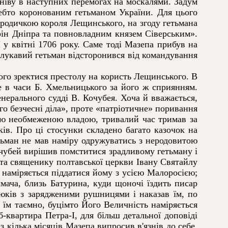
мніву в наступних перемогах на москалями. Задум
себто коронованим гетьманом України. Для цього
родичкою короля Лещинського, на згоду гетьмана
ін Дніпра та повновладним князем Сіверським».
у квітні 1706 року. Саме тоді Мазепа прибув на
 лукавий гетьман відсторонився від командування
ого зректися престолу на користь Лещинського. В
ще в часи Б. Хмельницького за його ж сприянням.
нерального судді В. Кочубея. Хоча й вважається,
о безчесні діла», проте «патріотичне» поривання
оєю необмеженою владою, тривалий час тримав за
ів. Про ці стосунки складено багато казочок на
етьман не мав наміру одружуватись з неродовитою
чубей вирішив помститися зрадливому гетьману і
 та священику полтавської церкви Івану Святайлу
 наміряється піддатися йому з усією Малоросією;
мача, близь Батурина, куди щоночі їздить писар
дюків з зарядженими рушницями і наказав їм, по
їм таємно, буцімто Його Величність наміряється
-квартира Петра-І, для більш детальної доповіді
 кілька місяців Мазепа випросив в'язнів до себе,