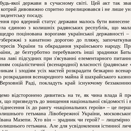
удь-якої держави в сучасному світі. Цей акт так зв
в, котрий дивовижно спритно перелицювався і не лише уни
зидентську посаду.
я про ядерний статус держави малось бути винесене н
ла єдиною з колишніх радянських республік, що мала
а щедро поцінована ворогами української державності 
збережжі з канатною дорогою до пляжу, започаткува
тересів України та обкрадання українського народу. Пр
аїни, де безтурботно перебувають інші зрадники Бать
на лаві підсудних при з'ясуванні елементарного питання
нням соціалістичної (всенародної) власності (радянськ
никам і злодіям усіх мастей розкрадати безкарно всен
о розкрадання всенародного майна й шахрайського казнок
 Верховній Раді, покладуть край існуючому беззаконн
о відсторонено дивитись на те, як чина влада й пре
, що призведуть до знищення національної свідомості і 
іднесення їх до рангу «національних героїв» – це перши
олишнього гетьмана Лівобережної України, московськог
 Івана Мазепи. Хто він – зрадник чи герой? – лицемірно 
колишнього гетьмана. Але для усвідомлення істинної ли