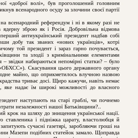
аної «доброї волі», був проголошений головним
кнув всенародного осуду за злочини своєї партії
а всенародний референдум і ні в якому разі не
 ядерну зброю як і Росія. Добровільна відмова
– перший антиукраїнський президент надбав собі
вши добу так званих «нових українців», котрі
ичому той президент і зараз гарно почувається,
ківщини та злодії з кримінальними елементами
 – звідки набираються непомірні статки? – було
е «ОБХСС»). Скасування цього державного органу
ародне майно, що оприкметилось влучною назвою
радства триває досі. Щиро кажучи, навіть немає
ю, яке надає їм широкі можливості до власного
зидент наступають на старі граблі, чи почнемо
втрати незалежності нашої Батьківщини?..
й крок на шляху до знищення української нації.
о ставленика і підніжка царату, властолюбця й
запитують сучасні газетярі, заробляючи гроші на
чини Мазепи подібних статейок замало. Щоправда