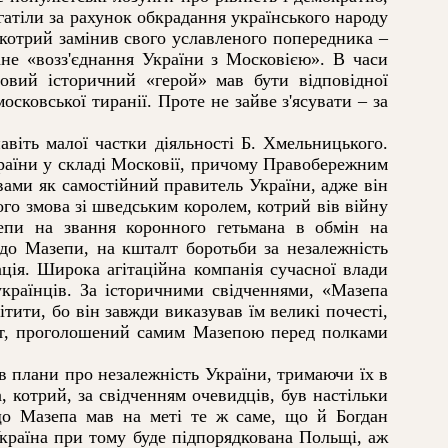
агатіли за рахунок обкрадання українського народу
 котрий замінив свого уславленого попередника –
ане «возз'єднання України з Московією». В часи
овий історичний «герой» мав бути відповідної
осковської тиранії. Проте не зайве з'ясувати – за
іть малої частки діяльності Б. Хмельницького.
раїни у складі Московії, причому Правобережним
вами як самостійний правитель України, адже він
го змова зі шведським королем, котрий вів війну
зепи на звання коронного гетьмана в обмін на
одо Мазепи, на кшталт боротьби за незалежність
ція. Широка агітаційна компанія сучасної влади
українців. За історичними свідченнями, «Мазепа
ітити, бо він завжди виказував їм великі почесті,
факт, проголошений самим Мазепою перед полками
 плани про незалежність України, тримаючи їх в
 котрий, за свідченням очевидців, був настільки
 що Мазепа мав на меті те ж саме, що й Богдан
країна при тому буде підпорядкована Польщі, аж