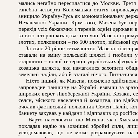
мались негайно пересилатися до Москви. Третя с
ганебна четверта Коломацька стаття впроваджу
знищило Україну-Русь як мононаціональну держа
Незалежної України. Крім того, Мазепа був пер
перехід усіх бажаючих з теренів однієї держави 
за всю історію козацтва: гетьман Мазепа отриму
злотих, полковники – по 500 злотих, військові су
За своє 20-річне гетьманство Мазепа цілеспрям
ставали на зміну польській шляхті і гнобили у
старшини – нової генерації українських феодалі
козацька шляхта, яка намагалися захопити общи
земельні наділи, або й взагалі нічого. Визначивс
Ніхто інший, як Мазепа, посилено здійснював п
запровадив панщину на Україні, взявши за зраз
широких верст Лівобережної України. Козаки, с
селян, міського населення й козацтва, що відб
очолив фастівський полковник Семен Палій, кот
банкету закував у кайдани і відправив до російс
Варто наголосити, що Мазепа, як і Хмельниц
покладав надію на зовнішні збройні сили, лиш
усвідомлював, що не може розраховувати на в