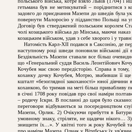
польського війська, котре взяло Львів (1704) і
гетьмана був не метикуватий – поріднитися з к
задовго до приєднання Мазепи до шведів була у
повернути Малоросію у підданство Польщі на у
Договір був стверджений польським королем Ста
чолі козацького війська до Мінська, маючи нака
козацьким військом, удав з себе хворого і у трав
Натомість Карл-ХІІ подався в Саксонію, де пере
наступному році шведи поновили військові дії в
Бездіяльність Мазепи ставали все більш очевидн
що «Генеральний суддя Василь Леонтійович Кочуб
Кочубея має свою передісторію. Справа в тому,
коханку дочку Кочубея, Мотрю, звабивши її ще 
кшталт «безоглядної закоханості» юної дівчини 
коханкою, бо тримав на меті більш привабливу 
в січні 1708 року повідав про свої наміри полт
– родичу Іскри. В посланні до царя було сказан
переговори відбуваються за посередництвом єзу
Мазепи, Орлик. 2) Очікуючи прибуття в Батурин
умовному знаку, стріляти, не щадячи нікого… 3
знищити їх…». У квітні того ж року Кочубей та 
про наміри Мазепа. Однак у Вітебську їх ув'язни