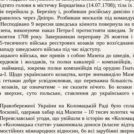
ідтято голови в містечку Борщагівка (14.07.1708); тіла ї
перейшла р. Березіну і, розбивши російську дивізію 
правилось через Дніпро. Розбивши москалів під командув
Несподівано 9 вересня шведська кіннота повернула на п
епа, виконуючи наказ Петра-І протистояти шведам. Зг
жовтня 1708 року. Завершивши переправу 26 жовтня і 
-тисячного війська реєстрових козаків про возз'єднання
паду шведського війська під час відступу.
ького війська, яке привів з собою Мазепа до шведів, і
рдюків і жолдаків, та полки кавалерії – компанійців
 найманці, зокрема полки компанійців під орудою Гната 
-І. Щодо українського козацтва, котре зненавиділо Мазе
 гетьман добре усвідомлював, що переважна більшість
козаків, це означатиме – не сказати нічого. Бо козаки 
 зверхнє, суто польське, ставлення до українського н
вобережної України на Коломацькій Раді було спла
сковії, одержав хабар від Мазепи – 10 тисяч золотих чер
Переяславської угоди, що увійшли в історію як «Коломаць
 «Коломацька стаття» узаконювала доноси (власне відтод
амостійних міжнародних відносин, бо всі зарубіжні зверн