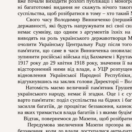
вже почали виходити розлогі публікації і моногра
ні багатотомні видання не скажуть нічого тако
суспільства, щоб розібратися в тому – хто такий 
Свого часу Володимир Винниченко (перший пре
державності, які будуть напружувати всі свої с
немає сумніву, що одним з аргументів їхніх на
виводять на роль українського державотворця М
очолити Українську Центральну Раду після того
пам'ятати, що саме в часи Винниченка оновилася
зупинити російські війська під Бахмачем і Крута
1917 року до 29 квітня 1918 року, значення її 
відсторонений ними від влади, а УЦР розпущена
відновлення Української Народної Республік
відгукнувшись на заклик голови Директорії – В
Натомість маємо величний пам'ятник Грушевськ
українського народу, немає й згадки. Оце і є 
варто пам'ятати: поділ суспільства на бідних і б
засилля багатіїв, де процвітає беззаконня, казно
на яких тримається влада багатіїв і з якими буц
Відтак, повернемося до Мазепи, щоб розібратися,
Передумова звеличення Мазепи прозора як бож
беззаконня, коли до влади доступалися анти-патрі