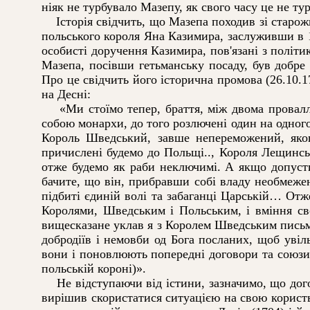
ніяк не турбувало Мазепу, як свого часу це не т
Історія свідчить, що Мазепа походив зі старожи
польського короля Яна Казимира, заслуживши в 
особисті доручення Казимира, пов'язані з полі
Мазепа, посівши гетьманську посаду, був добр
Про це свідчить його історична промова (26.10.
на Десні:
«Ми стоїмо тепер, браття, між двома провалля
собою монархи, до того розлючені один на одног
Король Шведський, завше непереможений, яког
причислені будемо до Польщі.., Короля Лещинсько
отже будемо як раби неключимі. А якщо допусти
бачите, що він, прибравши собі владу необмежену
підбиті єдиній волі та забаганці Царській… Отж
Королями, Шведським і Польським, і вміння с
вищесказане уклав я з Королем Шведським письмо
добродіїв і немовби од Бога посланих, щоб увіл
вони і поновлюють попередні договори та союзи
польській короні)».
Не відступаючи від істини, зазначимо, що дого
вирішив скористатися ситуацією на свою користь