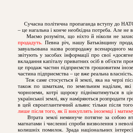
Сучасна політична пропаганда вступу до НАТО н
– це нагальна і конче необхідна потреба. Але не 
Маємо розуміти, що ніхто й ніколи не захисти
продадуть.
Певна річ, нашу Батьківщину продад
завуальована назва розпродажу всенародного м
звітують у засобах інформації про свої «досяг
вкладання капіталу приватних осіб в об'єкти про
це продаж частин підприємств грошовитим інозе
частина підприємства – це вже реальна власність
Теж саме стосується й землі, яка на черзі піс
також по шматкам, по земельним наділам, які 
чорноземи, котрі щороку підніматимуться в ці
української землі, яку наміряються розпродати 
в цей євроатлантичний альянс тільки після того
лише після того, як її викуплять іноземці і мати
Втрата землі неминуче потягне за собою втрат
магнатами і численні спроби визволення з неволі
колишніх помилок. Зрада національних інтересі