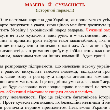
МАЗЕПА Й СУЧАСНІСТЬ
(історичні паралелі)
е настільки корисна для України, як пропагується усіма
варто попускати з уваги, якою ціною має бути досягнута ц
ть Україну і український народ задарма.
Чужинці захи
уть не всю жужмом в одні руки, а – частинами, що й 
айна в приватні руки набула такої масштабності, яка 
нення» по залученню іноземного капіталу. Але ж не забу
мисловості для отримання прибутку і збільшення власного
мцям, власникам тих чи інших компаній. Адже гроші – ц
.
ля розпродажу підприємств, що належали всьому україн
з радістю викуплять заможні іноземці, вкладаючи гро
ні. Саме тому й розгорнута широка агітаційна компан
грошовитим магнатам. І це неодмінна умова для кожної де
, як буде скасоване всенародне право власності на земл
муть об'єктивні підстави захищати свою власність.
у незалежності. Про це свідчить багатовікова істор
. Проте сучасні політикани, як безнадійні невігласи й н
в розпочата першим президентом Незалежної України з 