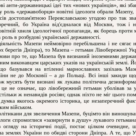
ві анти-державницькі ідеї тих «нових українців», які зб
чну роль «державоборця» новітні ідеологи обрали Мазепу,
сів достопам'ятною Переяславською угодою про так зв
речний, бо Україна від'єдналася від Москви, тож і н
вітній хвиля ідеологічної пропаганди, як борець проти м
 роль в розбудові української державності.
ьність Мазепи неймовірно перебільшена і не сягає нав
 берегів Дніпра), то Мазепа – гетьман Лівобережної Ук
 й мови про те, що Мазепа був визнаний іноземними держа
им виконавцем царських указів на українській землі. Йо
що базувався на втіленні марнославних зазіхань Ма
їни не до Московії – а до Польщі. Всі інші закиди щ
ож мусять бути визнані як лукава політична дезинформа
е це не означає, що лівобережний гетьман уболівав за 
тільки ж ненавидів росіян; однак ніхто не міг цього пом
а думка якогось окремого історика, це незаперечний 
ьким військом.
олітикани для звеличення Мазепи, буцімто він виношував
логи спромоглися «зазирнути в душу» лукавого гетьмана,
з огляду на історичні події, постає цілком очевидне,
а землях України по обидві сторони Дніпра. А те, що У