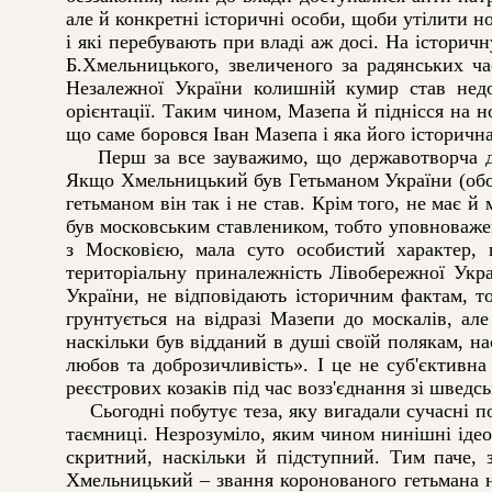
але й конкретні історичні особи, щоби утілити но
і які перебувають при владі аж досі. На істори
Б.Хмельницького, звеличеного за радянських ча
Незалежної України колишній кумир став недо
орієнтації. Таким чином, Мазепа й піднісся на но
що саме боровся Іван Мазепа і яка його історична
Перш за все зауважимо, що державотворча діял
Якщо Хмельницький був Гетьманом України (обох
гетьманом він так і не став. Крім того, не має
був московським ставлеником, тобто уповноважен
з Московією, мала суто особистий характер, 
територіальну приналежність Лівобережної Укра
України, не відповідають історичним фактам, т
грунтується на відразі Мазепи до москалів, ал
наскільки був відданий в душі своїй полякам, нас
любов та доброзичливість». І це не суб'єктивн
реєстрових козаків під час возз'єднання зі шведс
Сьогодні побутує теза, яку вигадали сучасні п
таємниці. Незрозуміло, яким чином нинішні ідео
скритний, наскільки й підступний. Тим паче, 
Хмельницький – звання коронованого гетьмана н