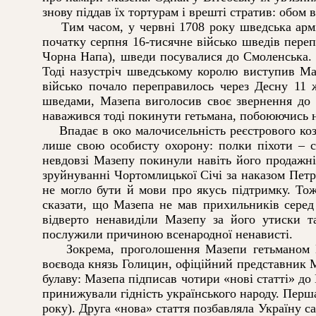
знову піддав їх тортурам і врешті стратив: обом в
Тим часом, у червні 1708 року шведська армія 
початку серпня 16-тисячне військо шведів пере
Чорна Напа), шведи посувалися до Смоленська. 
Тоді назустріч шведському королю виступив Маз
військо почало переправилось через Десну 11 
шведами, Мазепа виголосив своє звернення до 5
наважився тоді покинути гетьмана, побоюючись на
Впадає в око малочисельність реєстрового козац
лише свою особисту охорону: полки піхоти – се
невдовзі Мазепу покинули навіть його продажні
зруйнуванні Чортомлицької Січі за наказом Петра
не могло бути й мови про якусь підтримку. Тож
сказати, що Мазепа не мав прихильників серед 
відверто ненавиділи Мазепу за його утиски та
послужили причиною всенародної ненависті.
Зокрема, проголошення Мазепи гетьманом Пра
воєвода князь Голицин, офіційний представник Мо
булаву: Мазепа підписав чотири «нові статті» до 
принижували гідність українського народу. Перша
року). Друга «нова» стаття позбавляла Україну с