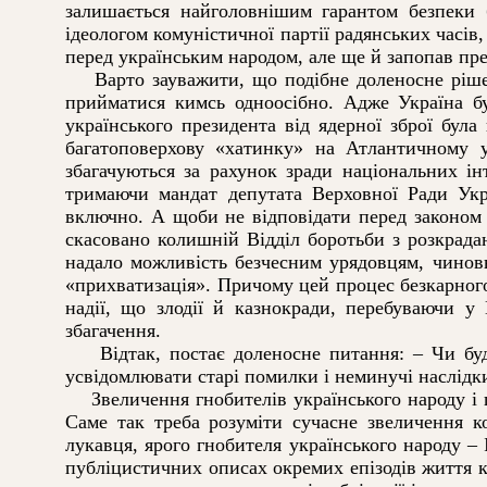
залишається найголовнішим гарантом безпеки б
ідеологом комуністичної партії радянських часі
перед українським народом, але ще й запопав пре
Варто зауважити, що подібне доленосне рішенн
прийматися кимсь одноосібно. Адже Україна бу
українського президента від ядерної зброї бул
багатоповерхову «хатинку» на Атлантичному у
збагачуються за рахунок зради національних ін
тримаючи мандат депутата Верховної Ради Укр
включно. А щоби не відповідати перед законом 
скасовано колишній Відділ боротьби з розкрада
надало можливість безчесним урядовцям, чинов
«прихватизація». Причому цей процес безкарног
надії, що злодії й казнокради, перебуваючи у
збагачення.
Відтак, постає доленосне питання: – Чи будем
усвідомлювати старі помилки і неминучі наслідки
Звеличення гнобителів українського народу і п
Саме так треба розуміти сучасне звеличення к
лукавця, ярого гнобителя українського народу –
публіцистичних описах окремих епізодів життя 