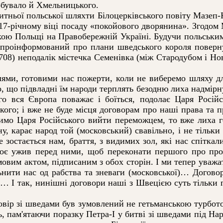
урбувало й Хмельницького.
тньої польської шляхти Білоцерківського повіту Мазеп-
17-річному віці посаду «покойового дворянина». Згодом
тикою Польщі на Правобережній Україні. Будучи польськи
е проінформований про плани шведського короля поверн
1708) неподалік містечка Семенівка (між Стародубом і Но
ми, готовими нас пожерти, коли не виберемо шляху дл
о, що підвладні їм народи терплять безодню лиха надмірн
о вся Європа поважає і боїться, подолає Царя Російс
го; і вже не буде місця договорам про наші права та пр
мо Царя Російського вийти переможцем, то вже лиха г
, карає народ той (московський) свавільно, і не тільки
е зостається нам, браття, з видимих зол, які нас спіт
воє ужив перед ними, щоб переконати першого про про
вим актом, підписаним з обох сторін. І ми тепер уважат
ьнити нас од рабства та зневаги (московської)… Догово
… І так, нинішні договори наші з Швецією суть тільки п
вір зі шведами був зумовлений не гетьманською турбото
, пам'ятаючи поразку Петра-І у битві зі шведами під На