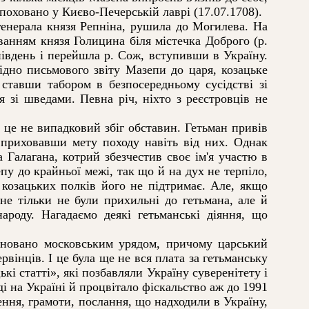
х поховано у Києво-Печерській лаврі (17.07.1708).
генерала князя Репніна, рушила до Могилева. На
анням князя Голицина біля містечка Доброго (р.
івдень і перейшла р. Сож, вступивши в Україну.
ідно письмового звіту Мазепи до царя, козацьке
ставши табором в безпосередньому сусідстві зі
 зі шведами. Певна річ, ніхто з реєстровців не
 це не випадковий збіг обставин. Гетьман привів
, приховавши мету походу навіть від них. Однак
Галагана, котрий збезчестив своє ім'я участю в
пу до крайньої межі, так що й на дух не терпіло,
 козацьких полків його не підтримає. Але, якщо
не тільки не були прихильні до гетьмана, але й
ароду. Нагадаємо деякі гетьманські діяння, що
новано московським урядом, причому царський
вінців. І це була ще не вся плата за гетьманську
кі статті», які позбавляли Україну суверенітету і
і на Україні й процвітало фіскальство аж до 1991
ення, грамоти, послання, що надходили в Україну,