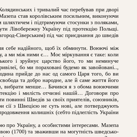
Колядинських і тривалий час перебував при дворі
 Мазепа став королівським посильним, виконуючи
м шляхтичем і підтримуючи стосунки з поляками,
ути Лівобережну Україну під протекцію Польщі.
вгород-Сіверським) під час приєднання до шведів
я себе надійного, щоб їх обминути. Воюючі між
у, а ми між ними є… Моє міркування є таке: коли
ького і зруйнує царство його, то ми неминуче
ивілеї, бо ми пораховані будемо як завойовані..,
одина прийде до нас од самого Царя того, бо ви
 свобода та добро народне, але й саме життя його
кали, вибрати менше… Бачився я з обома воюючими
текцію і милість отчизні нашій… Договори про
и повинні Шведів за своїх приятелів, союзників,
ри сії з Швецією не суть нові, але потверджують
родовження колишніх (себто підлеглість України
ю про Україну, а особистими інтересами. Мазепа
рвою (1700) та зваживши на могутність шведсько-