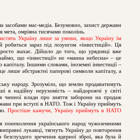
 засобами мас-медіа. Безумовно, захист держави
я мета, омріяна тисячами поколінь.
стять Україну лише за умови, якщо Україну їм
робиться зараз під лозунгом «інвестицій». Ця
просто жахає. Дійшло до того, що урядовці вже
ваймо, що «інвестиції» не «манна небесна» – це
 капіталу. Іншими словами, іноземні інвестиції –
е лише абстрактні паперові символи капіталу, а
ську народу. Зрозуміло, що землю продаватимуть
ші в надійну нерухомість – найдорожчі у світі
ія чинної влади про зняття заборони на продаж
ржави при вступі в НАТО. Тож і Україну приймуть
ю.
Простіше кажучи, Україну приймуть в НАТО
ія поневолення українського народ чужоземними
евиправні лукавці, тягнуть Україну до повторення
безглуздого зречення ядерної зброї, яка була й