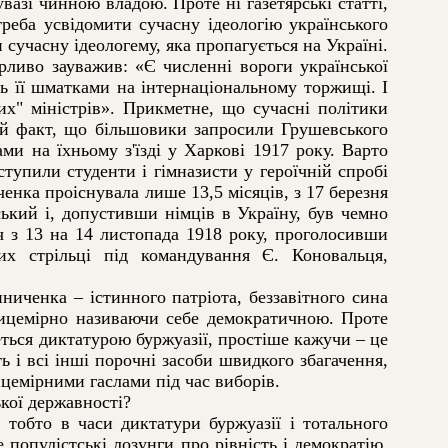
увазі чинною владою. Проте ні газетярські статті,
реба усвідомити сучасну ідеологію українського
 сучасну ідеологему, яка пропагується на Україні.
иво зауважив: «Є численні вороги української
сь її шматками на інтернаціональному торжищі. І
их" міністрів». Прикметне, що сучасні політики
той факт, що більшовики запросили Грушевського
и на їхньому з'їзді у Харкові 1917 року. Варто
тупили студенти і гімназисти у героїчній спробі
енка проіснувала лише 13,5 місяців, з 17 березня
ський і, допустивши німців в Україну, був чемно
ч з 13 на 14 листопада 1918 року, проголосивши
их стрільці під командування Є. Коновальця,
ченка – істинного патріота, беззавітного сина
 лицемірно називаючи себе демократичною. Проте
веться диктатурою буржуазії, простіше кажучи – це
ть і всі інші порочні засоби швидкого збагачення,
ицемірними гаслами під час виборів.
кої державності?
обто в часи диктатури буржуазії і тотального
е популістські лозунги про рівність і демократію,