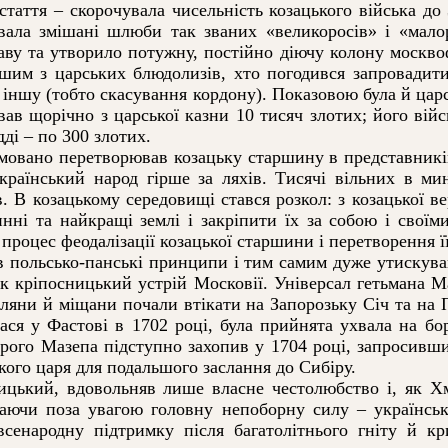
таття – скорочувала чисельність козацького війська до 
вала змішані шлюби так званих «великоросів» і «малор
ву та утворило потужну, постійно діючу колону москвофі
шим з царських блюдолизів, хто погодився запровадити
в іншу (тобто скасування кордону). Показовою була й цар
вав щорічно з царської казни 10 тисяч злотих; його війс
дді – по 300 злотих.
овано перетворював козацьку старшину в представників
країнський народ гірше за ляхів. Тисячі вільних в ми
в. В козацькому середовищі стався розкол: з козацької в
нні та найкращі землі і закріпити їх за собою і свої
я процес феодалізації козацької старшини і перетворення 
ольсько-панські принципи і тим самим дуже утискував
ок кріпосницький устрій Московії. Універсал гетьмана
еляни й міщани почали втікати на Запорозьку Січ та на 
улася у Фастові в 1702 році, була прийнята ухвала на б
рого Мазепа підступно захопив у 1704 році, запросивши
ького царя для подальшого заслання до Сибіру.
ький, вдовольняв лише власне честолюбство і, як Хм
аючи поза увагою головну непоборну силу – українсь
сенародну підтримку після багатолітнього гніту й к