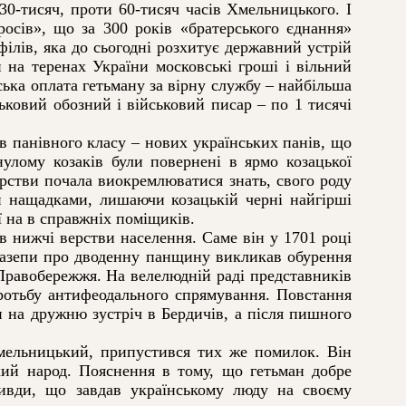
30-тисяч, проти 60-тисяч часів Хмельницького. І
осів», що за 300 років «братерського єднання»
лів, яка до сьогодні розхитує державний устрій
 на теренах України московські гроші і вільний
ська оплата гетьману за вірну службу – найбільша
ьковий обозний і військовий писар – по 1 тисячі
 панівного класу – нових українських панів, що
нулому козаків були повернені в ярмо козацької
ерстви почала виокремлюватися знать, свого роду
ми нащадками, лишаючи козацькій черні найгірші
її на в справжніх поміщиків.
 нижчі верстви населення. Саме він у 1701 році
 Мазепи про дводенну панщину викликав обурення
Правобережжя. На велелюдній раді представників
оротьбу антифеодального спрямування. Повстання
 на дружню зустріч в Бердичів, а після пишного
ельницький, припустився тих же помилок. Він
кий народ. Пояснення в тому, що гетьман добре
ривди, що завдав українському люду на своєму