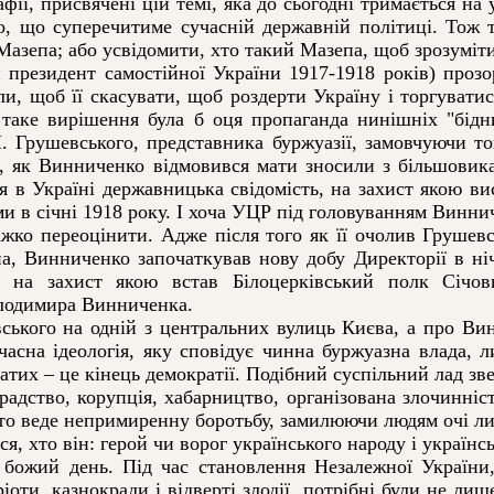
фії, присвячені цій темі, яка до сьогодні тримається на 
го, що суперечитиме сучасній державній політиці. Тож т
Мазепа; або усвідомити, хто такий Мазепа, щоб зрозуміти
зидент самостійної України 1917-1918 років) прозорл
или, щоб її скасувати, щоб роздерти Україну і торгувати
 таке вирішення була б оця пропаганда нинішніх "бідн
. Грушевського, представника буржуазії, замовчуючи 
, як Винниченко відмовився мати зносили з більшовикам
 в Україні державницька свідомість, на захист якою вис
ми в січні 1918 року. І хоча УЦР під головуванням Виннич
важко переоцінити. Адже після того як її очолив Грушев
, Винниченко започаткував нову добу Директорії в ні
и, на захист якою встав Білоцерківський полк Січов
олодимира Винниченка.
ого на одній з центральних вулиць Києва, а про Винни
сучасна ідеологія, яку сповідує чинна буржуазна влада,
агатих – це кінець демократії. Подібний суспільний лад з
крадство, корупція, хабарництво, організована злочинніс
імто веде непримиренну боротьбу, замилюючи людям очі л
 хто він: герой чи ворог українського народу і українсь
ий день. Під час становлення Незалежної України, т
оти, казнокради і відверті злодії, потрібні були не лиш