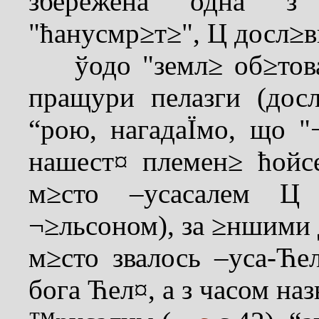
збережена одна з
"ћанусмр≥т≥", Ц досл≥в
ўодо "земл≥ об≥това
пращури пелазги (досл
“рою, нагадаЇмо, що "
нашест¤ племен≥ ћойсе
м≥сто –усасалем Ц 
¬≥льсоном), за ≥ншими 
м≥сто звалось –уса-Ће
бога Ћел¤, а з часом на