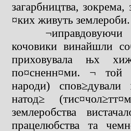
загарбництва, зокрема,
¤ких живуть землероби.
¬иправдовуючи сво
кочовики винайшли со
приховувала њх хи
по¤сненн¤ми. ¬ той 
народи) спов≥дували
натод≥ (тис¤чол≥тт
землеробства вистача
працелюбства та чем