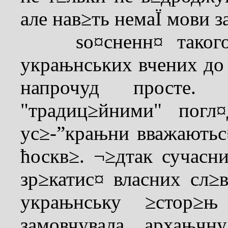
але нав≥ть немаЇ мови 
ѕо¤сненн¤ такого "
украњнських вчених до
напрочуд просте
"традиц≥йними" погл
ус≥-”крањни вважаютьс
ћоскв≥. ¬≥дтак сучасн
зр≥катис¤ власних сл
украњнську ≥стор≥
замовчувала архањчн