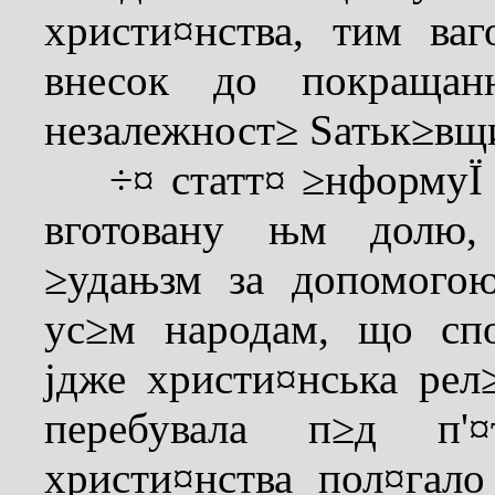
христи¤нства, тим ва
внесок до покращан
незалежност≥ Ѕатьк≥вщи
÷¤ статт¤ ≥нформуЇ р
вготовану њм долю,
≥удањзм за допомогою
ус≥м народам, що спо
јдже христи¤нська рел
перебувала п≥д п'¤
христи¤нства пол¤гал