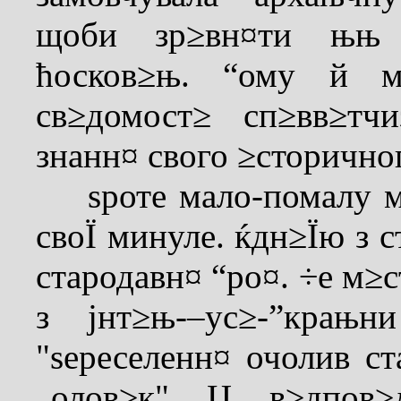
щоби зр≥вн¤ти њњ 
ћосков≥њ. “ому й м
св≥домост≥ сп≥вв≥тч
знанн¤ свого ≥сторично
ѕроте мало-помалу м
своЇ минуле. ќдн≥Їю з
стародавн¤ “ро¤. ÷е м≥
з јнт≥њ-–ус≥-”крањн
"ѕереселенн¤ очолив ст
„олов≥к" Ц в≥дпов≥