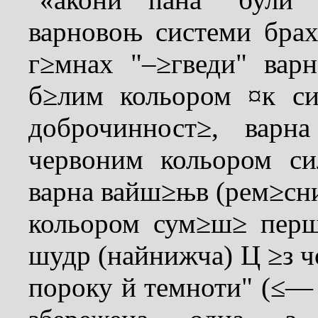
варновоњ системи брах
г≥мнах "–≥гведи" вар
б≥лим кольором ¤к с
доброчинност≥, варн
червоним кольором си
варна вайш≥њв (рем≥сни
кольором сум≥ш≥ перш
шудр (найнижча) Ц ≥з 
пороку й темноти" (≤— 