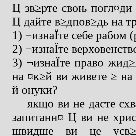
Ц зв≥рте своњ погл¤ди
Ц дайте в≥дпов≥дь на тр
1) ¬изнаЇте себе рабом 
2) ¬изнаЇте верховенст
3) ¬изнаЇте право жид≥
на ¤к≥й ви живете ≥ на
й онуки?
якщо ви не дасте схва
запитанн¤ Ц ви не хрис
швидше ви це усв≥