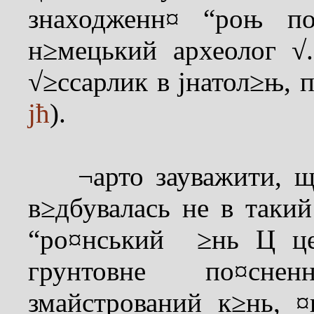
знаходженн¤ “роњ по
н≥мецький археолог √
√≥ссарлик в јнатол≥њ, 
јћ
).
¬арто зауважити, що 
в≥дбувалась не в такий
“ро¤нський ≥нь Ц це
грунтовне по¤сне
змайстрований к≥нь, 