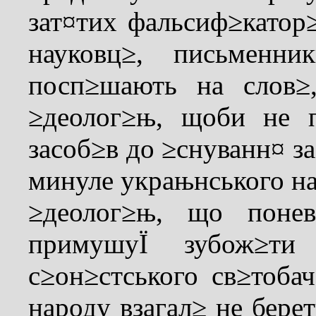
зат¤тих фальсиф≥като
науковц≥, письменни
посп≥шають на слов≥
≥деолог≥њ, щоби не п
засоб≥в до ≥снуванн¤ з
минуле украњнського н
≥деолог≥њ, що понев
примушуЇ зубож≥ти 
с≥он≥стського св≥тоба
народу взагал≥ не берет