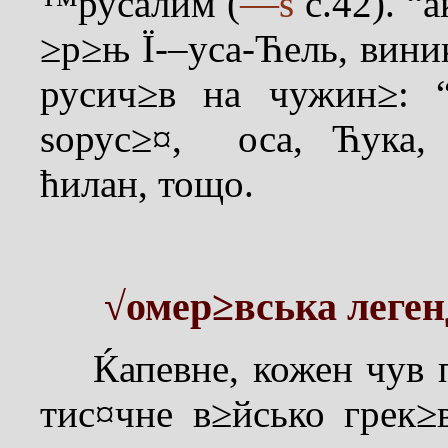
™русалим (
—ѕ
с.42). “
≥р≥њ Ї-–уса-Ћель, вин
русич≥в на чужин≥: 
ѕорус≥¤, оса, Ћука, 
ћилан, тощо.
√омер≥вська леген
Ќапевне, кожен чув пр
тис¤чне в≥йсько грек≥