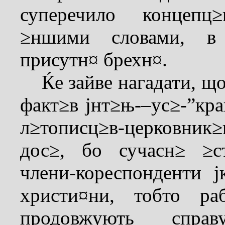
суперечило концепц
≥ншими словами, в 
присутн¤ брехн¤.
Ќе зайве нагадати, що
факт≥в јнт≥њ-–ус≥-”кр
л≥тописц≥в-церковни
дос≥, бо сучасн≥ ≥с
члени-кореспонденти 
христи¤ни, тобто ра
продовжують справу