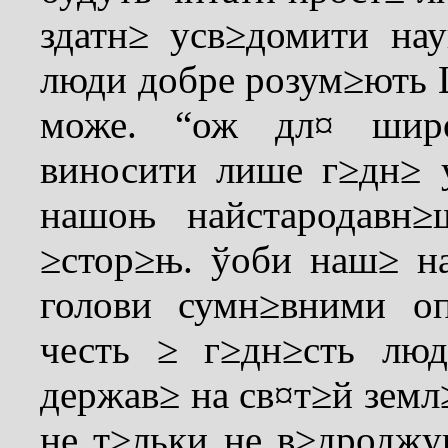
здатн≥ усв≥домити нау
люди добре розум≥ють Ц
може. “ож дл¤ широ
виносити лише г≥дн≥ 
нашоњ найстародавн≥
≥стор≥њ. ўоби наш≥ н
голови сумн≥вними о
честь ≥ г≥дн≥сть лю
держав≥ на св¤т≥й земл
не т≥льки не в≥дроджу