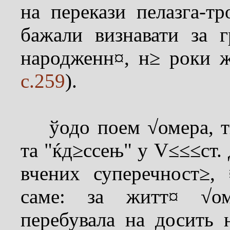
на перекази пелазга-т
бажали визнавати за 
народженн¤, н≥ роки ж
с.259
).
ўодо поем √омера, тв
та "ќд≥ссењ" у V≤≤≤ст. 
вчених суперечност≥,
саме: за житт¤ √ом
перебувала на досить 