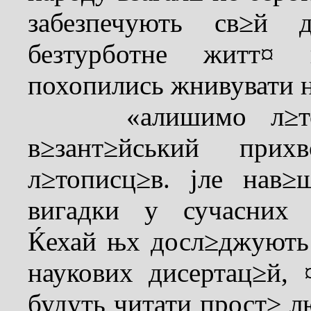
забезпечують св≥й 
безтурботне житт¤ 
похопились жнивувати н
«алишимо л≥топи
в≥зант≥йський прих
л≥тописц≥в. јле нав≥
вигадки у сучасних 
Ќехай њх досл≥джують
наукових дисертац≥й,
будуть читати прост≥ л