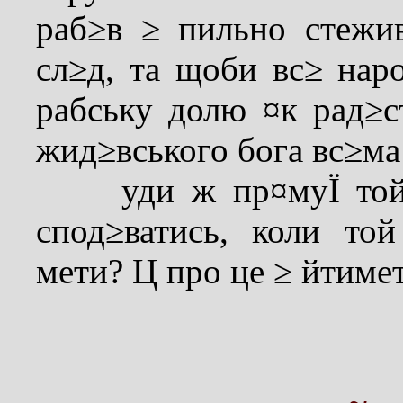
раб≥в ≥ пильно стежи
сл≥д, та щоби вс≥ нар
рабську долю ¤к рад≥с
жид≥вського бога вс≥ма
уди ж пр¤муЇ той в
спод≥ватись, коли то
мети? Ц про це ≥ йтиме