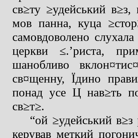
св≥ту ≥удейський в≥з,
мов панна, куца ≥сто
самовдоволено слухала
церкви ≤.’риста, пр
шанобливо вклон¤ти
св¤щенну, Їдино прав
понад усе Ц нав≥ть п
св≥т≥.
“ой ≥удейський в≥з р
керував меткий погон