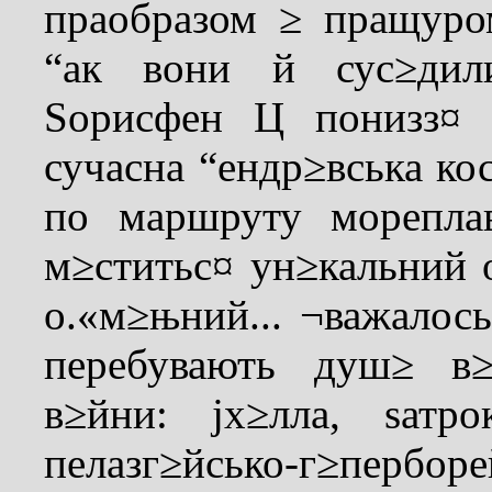
праобразом ≥ пращуром
“ак вони й сус≥дил
Ѕорисфен Ц понизз¤ 
сучасна “ендр≥вська кос
по маршруту морепла
м≥ститьс¤ ун≥кальний 
о.«м≥њний... ¬важалос
перебувають душ≥ в≥
в≥йни: јх≥лла, ѕатр
пелазг≥йсько-г≥пербор