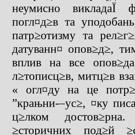
неумисно викладаЇ 
погл¤д≥в та уподобань
патр≥отизму та рел≥г
датуванн¤ опов≥д≥, ти
вплив на все опов≥да
л≥тописц≥в, митц≥в вза
« огл¤ду на це потр
”крањни-–ус≥, ¤ку пис
ц≥лком достов≥рна.
≥сторичних под≥й 