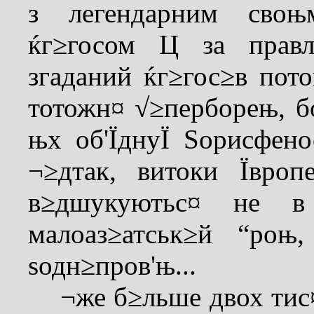
з легендарним своњ
ќг≥госом Ц за правл
згаданий ќг≥гос≥в потоп
тотожн¤ √≥перборењ, б
њх об'ЇднуЇ Ѕорисфен
¬≥дтак, витоки Ївро
в≥дшукуютьс¤ не в
малоаз≥атськ≥й “роњ
ѕодн≥пров'њ...
¬же б≥льше двох тис¤