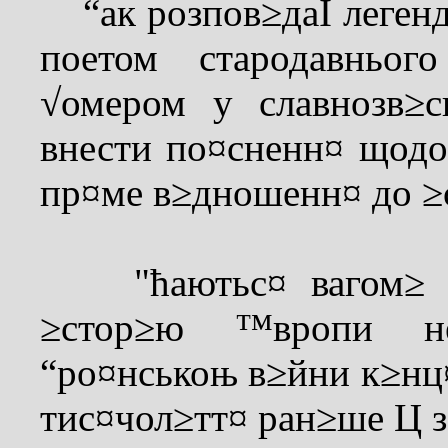
“ак розпов≥даЇ легенд
поетом стародавнього
√омером у славнозв≥с
внести по¤сненн¤ щодо 
пр¤ме в≥дношенн¤ до ≥
"ћаютьс¤ вагом≥ п≥
≥стор≥ю ™вропи н
“ро¤нськоњ в≥йни к≥нц¤ 
тис¤чол≥тт¤ ран≥ше Ц з