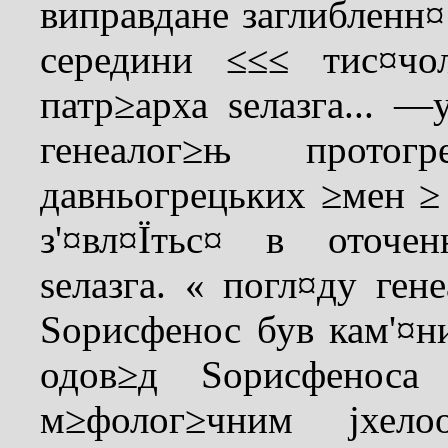
виправдане заглибленн
середини ≤≤≤ тис¤чо
патр≥арха ѕелазга... 
генеалог≥њ протог
давньогрецьких ≥мен ≥
з'¤вл¤Їтьс¤ в оточен
ѕелазга. « погл¤ду ген
Ѕорисфенос був кам'¤н
одов≥д Ѕорисфенос
м≥фолог≥чним јхел