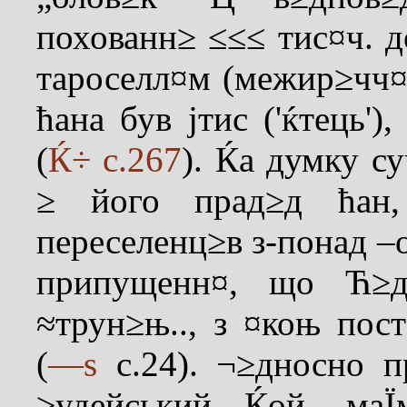
похованн≥ ≤≤≤ тис¤ч. д
тароселл¤м (межир≥чч¤
ћана був јтис ('ќтець'
(
Ќ÷ с.267
). Ќа думку с
≥ його прад≥д ћан,
переселенц≥в з-понад –
припущенн¤, що Ћ≥д
≈трун≥њ.., з ¤коњ пос
(
—ѕ
с.24). ¬≥дносно пр
≥удейський Ќой, маЇ