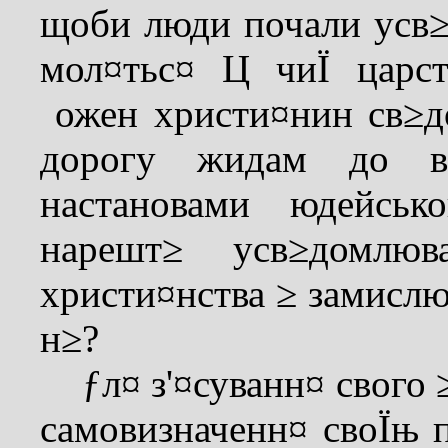
щоби люди почали усв≥
мол¤тьс¤ Ц чиЇ царс
ожен христи¤нин св≥д
дорогу жидам до вс
настановами юдейсь
нарешт≥ усв≥домлюв
христи¤нства ≥ замислю
н≥?
ƒл¤ з'¤суванн¤ свого 
самовизначенн¤ своЇњ 