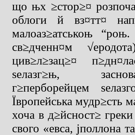
що њх ≥стор≥¤ розпоча
облоги й вз¤тт¤ нап
малоаз≥атськоњ “роњ
св≥дченн¤м √еродо
цив≥л≥зац≥¤ п≥дн¤л
ѕелазг≥њ, засно
г≥перборейцем ѕелаз
Ївропейська мудр≥сть ма
хоча в д≥йсност≥ греки
свого «евса, јполлона 