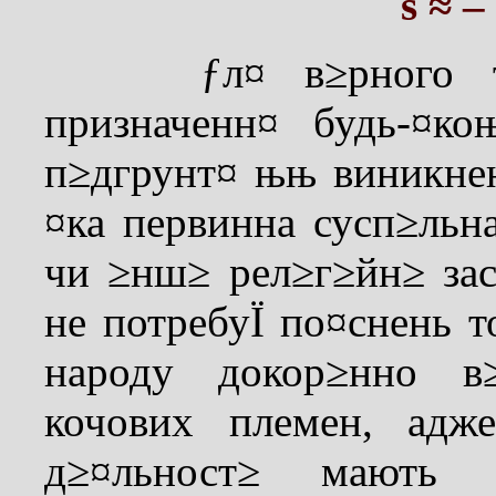
ѕ ≈ –
ƒл¤ в≥рного та о
призначенн¤ будь-¤ко
п≥дгрунт¤ њњ виникнен
¤ка первинна сусп≥льн
чи ≥нш≥ рел≥г≥йн≥ зас
не потребуЇ по¤снень т
народу докор≥нно в≥
кочових племен, адж
д≥¤льност≥ мають 