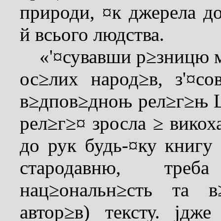
природи, ¤к джерела д
й всього людства.
«'¤сувавши р≥зницю м
ос≥лих народ≥в, з'¤с
в≥дпов≥дноњ рел≥г≥њ Ц
рел≥г≥¤ зросла ≥ викох
до рук будь-¤ку книгу 
стародавню, треба
нац≥ональн≥сть та в
автор≥в) тексту. јд