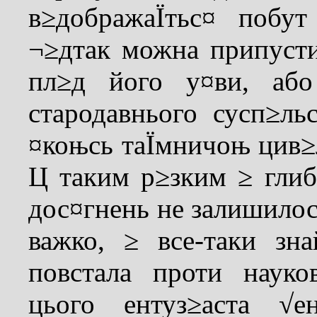
в≥дображаЇтьс¤ побу
¬≥дтак можна припуст
пл≥д його у¤ви, або
стародавнього сусп≥ль
¤коњсь таЇмничоњ цив≥
Ц таким р≥зким ≥ гли
дос¤гнень не залишилось
важко, ≥ все-таки зн
повстала проти науко
цього ентуз≥аста √