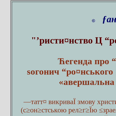
ƒан
"’ристи¤нство Ц “
Ћегенда про 
ѕогонич “ро¤нського
«авершальна
—татт¤ викриваЇ змову христ
(с≥он≥стською рел≥г≥Їю ≤зрае