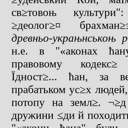
св≥товоњ культури":
≥деолог≥¤ брахман
древньо-украњнськоњ 
н.е. в "«аконах ћа
правовому кодекс≥
Їдност≥... ћан, за 
прабатьком ус≥х людей
потопу на земл≥. ¬≥
дружини ≤ди й походит
"«акони ћана" були 