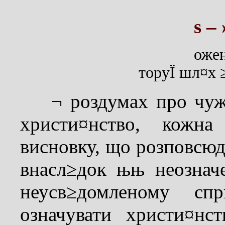
ѕ –
ожен
торуЇ шл¤х 
¬ роздумах про чужи
христи¤нство, кожн
висновку, що розповсю
внасл≥док њњ неознач
неусв≥домленому сп
означувати христи¤нс