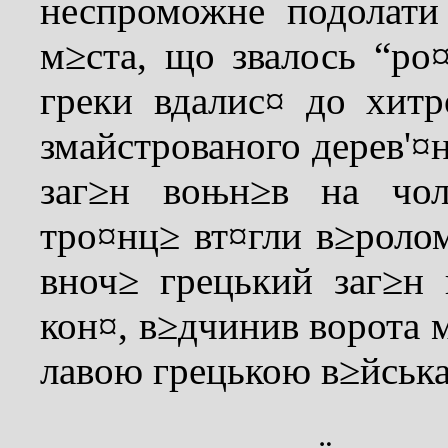
неспроможне подолати
м≥ста, що звалось “ро
греки вдалис¤ до хит
змайстрованого дерев'¤н
заг≥н воњн≥в на чол
тро¤нц≥ вт¤гли в≥ролом
вноч≥ грецький заг≥н 
кон¤, в≥дчинив ворота 
лавою грецькою в≥йськ