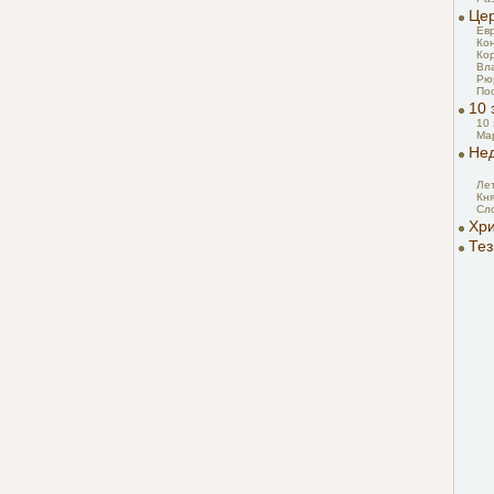
Це
Ев
Ко
Ко
Вл
Рю
По
10 
10
Ма
Не
Ле
Кн
Сл
Хри
Тез