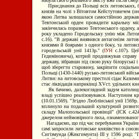
набула свого реального змісту вже після сме
Приєднання до Польщі всіх литовських, біло
князів на чолі з Вітовтом Кейстутовичем (о
якою Литва залишалася самостійною держав
Тевтонський орден провадити каральну міс
закінчилась поразкою Тевтонського ордену, 
року укладено Городельську унію між Лито
с.16). "В державі виявився антагонізм лито
князями й боярами з одного боку, та литовс
городельській унії 1413р." (
ІУН
с.107). Цей
Гедиміновича), котрий продовжував справу 
державу, зібравши під свою руку білоруські 
щоб зберегти старовину, закріпити соціальн
Польщі (1430-1440) русько-литовський війсь
Литви: на литовському престолі сідає Казим
стає ліквідація наприкінці ХVст. удільних кня
Як бачимо, далекоглядний задум католицьк
владі успішно реалізовувався. Наступним кр
(10.01.1569). "Згідно Люблінської унії 1569
вплинуло на подальший культурний розвиток
складу Малопольської провінції" (ІСК с.42
джерелом неймовірного лиха, ознаменованого з
Нагадаємо, що під час перебування України-
самі запросили литовське князівство в союзн
Сигізмунда (Жикгимунта) ІІІ у 1596 році: "