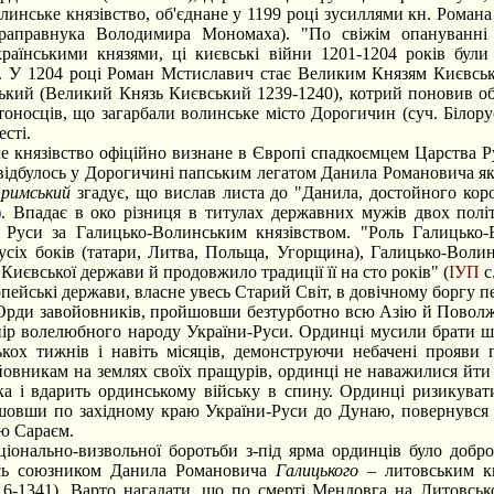
инське князівство, об'єднане у 1199 році зусиллями кн. Романа
праправнука Володимира Мономаха). "По свіжім опануванн
раїнськими князями, ці києвські війни 1201-1204 років бул
). У 1204 році Роман Мстиславич стає Великим Князям Києвськи
кий (Великий Князь Києвський 1239-1240), котрий поновив об'
стоносців, що загарбали волинське місто Дорогичин (суч. Білор
сті.
князівство офіційно визнане в Європі спадкоємцем Царства Ру
дбулось у Дорогичині папським легатом Данила Романовича як ко
римський
згадує, що вислав листа до "Данила, достойного кор
9). Впадає в око різниця в титулах державних мужів двох пол
 Руси за Галицько-Волинським князівством. "Роль Галицько
усіх боків (татари, Литва, Польща, Угорщина), Галицько-Волин
Києвської держави й продовжило традиції її на сто років" (
ІУП
с
йські держави, власне увесь Старий Світ, в довічному боргу 
 Орди завойовників, пройшовши безтурботно всю Азію й Поволж
опір волелюбного народу України-Руси. Ординці мусили брати
ькох тижнів і навіть місяців, демонструючи небачені прояви
ойовникам на землях своїх пращурів, ординці не наважилися йт
ка і вдарить ординському війську в спину. Ординці ризикува
йшовши по західному краю України-Руси до Дунаю, повернувся 
ею Сараєм.
льно-визвольної боротьби з-під ярма ординців було добров
ось союзником Данила Романовича
Галицького
– литовським кн
16-1341). Варто нагадати, що по смерті Мендовга на Литовськ