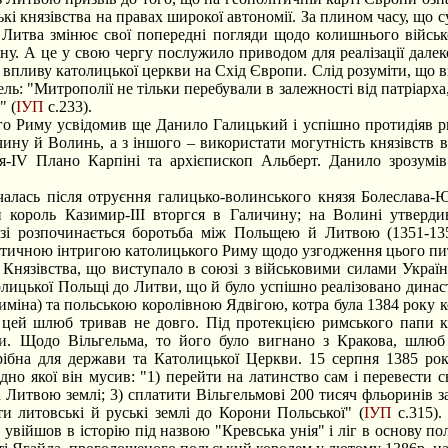
ькі князівства на правах широкої автономії. За плином часу, що
Литва змінює свої попередні погляди щодо колишнього військ
ину. А це у свою чергу послужило приводом для реалізації дале
впливу католицької церкви на Схід Європи. Слід розуміти, що вп
ль: "Митрополії не тільки перебували в залежності від патріарха, 
" (
ІУП
с.233).
Риму усвідомив ще Данило Галицький і успішно протидіяв римс
ну й Волинь, а з іншого – використати могутність князівств в
я-ІV Плано Карпіні та архієпископ Альберт. Данило зрозумів 
лась після отруєння галицько-волинського князя Болеслава-Юр
ий король Казимир-ІІІ вторгся в Галичину; на Волині утверд
зі розпочинається боротьба між Польщею й Литвою (1351-135
ітичною інтригою католицького Риму щодо узгодження цього пи
язівства, що виступало в союзі з військовими силами України
толицької Польщі до Литви, що й було успішно реалізовано ди
іна) та польською королівною Ядвігою, котра була 1384 року ко
 цей шлюб тривав не довго. Під протекцією римського папи к
. Щодо Вільгельма, то його було вигнано з Кракова, шлюб 
рібна для держави та Католицької Церкви. 15 серпня 1385 рок
но якої він мусив: "1) перейти на латинство сам і перевести сво
 Литвою землі; 3) сплатити Вільгельмові 200 тисяч фльоринів
ти литовські й руські землі до Корони Польської" (
ІУП
с.315).
війшов в історію під назвою "Кревська унія" і ліг в основу польс