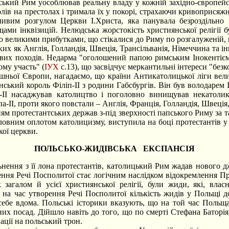
ський Рим уособлював реальну владу у кожній західно-європейс
ів на престолах і тримала їх у покорі, страхаючи кривоприсяжн
ивим розгулом Церкви І.Христа, яка панувала безроздільно
и інквізицій. Нелюдська жорстокість християнської релігії б
но великими прибутками, що стікалися до Риму по розгалуженій,
х як Англія, Голландія, Швеція, Трансільванія, Німеччина та ін
их походів. Недарма "оголошений папою римським Інокентієм-
ому участь" (
ІУХ
с.13), що засвідчує меркантильні інтереси "без
ої Європи, нагадаємо, що країни Антикатолицької ліги вели 
ький король Філіп-ІІ з родини Габсбургів. Він був володарем Іспа
п-ІІ насаджував католицтво і поголовно винищував некатоликі
а-ІІ, проти якого повстали – Англія, Франція, Голландія, Швеція
ням протестантських держав з-під зверхності папського Риму за
овним оплотом католицизму, виступила на боці протестантів у Тр
кої церкви.
ПОЛЬСЬКО-ЖИДІВСЬКА ЕКСПАНСІЯ
нення з її лона протестантів, католицький Рим жадав нового д
ення Речі Посполитої стає логічним наслідком відокремлення Пр
 загалом й усієї християнської релігії, були жиди, які, вл
на час утворення Речі Посполитої кількість жидів у Польщі д
ебе вдома. Польські історики вказують, що на той час Польща
их посад. Дійшло навіть до того, що по смерті Стефана Баторія,
ації на польський трон.