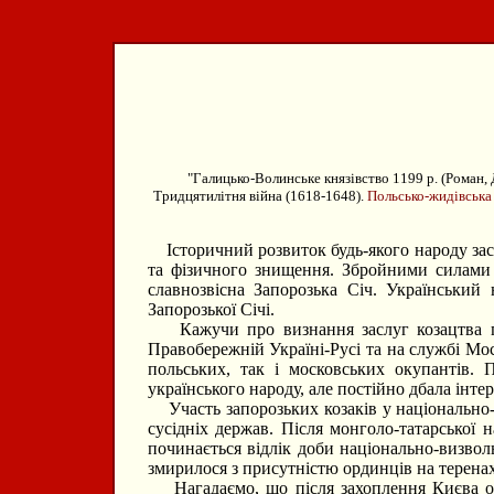
"Галицько-Волинське князівство 1199 р. (Роман, Д
Тридцятилітня війна (1618-1648).
Польсько-жидівська
Історичний розвиток будь-якого народу засві
та фізичного знищення. Збройними силами у
славнозвісна Запорозька Січ. Український
Запорозької Січі.
Кажучи про визнання заслуг козацтва пере
Правобережній Україні-Русі та на службі Мос
польських, так і московських окупантів. 
українського народу, але постійно дбала інтер
Участь запорозьких козаків у національно-ви
сусідніх держав. Після монголо-татарської
починається відлік доби національно-визвол
змирилося з присутністю ординців на терена
Нагадаємо, що після захоплення Києва орд