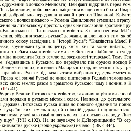
 одружений з дочкою Мендовга). Цей факт відкривав перед Ром
е Лев Данилович, побоюючись зміцнення влади свого брата Шварн
тирі, добровільно передавши княжий престол Шварнові. Крім то
ського і волковийського – Романа Даниловича зумовила втрату в
ння на литовському престолі, однак не послабили зростання русь
-Волинського і Литовського князівств. За визначенням М.Гр
чення, зібрання земель руської держави, аналогічно з тим, як з
ичного союзу засвідчена в "Історії Русів": "Князівства Малої Ро
ки, зруйновані були дощенту; князі їхні та воїни вибиті.., а
дини з небагатьма князівськими сімействами відійшли в сусідн
иміна визволити їхню землю од зверхності татарської. Тому Ге
м, з'єднавшись з Руським, що перебувало під орудою воєвод Р
Ладима й інших, вигнали з Малоросії татар, перемігши їх у трьо
 правління Руське під начальством вибраних од
українського
на
 Права ж і звичаї Руські не лише підтвердив Гедимін тамошньо
а всіх своїх землях разом з грамотою Руською; чому і донині в 
 (
ІР
с.41).
 року Велике Литовське князівство, захопивши різними способам
ами порядки в руських містах і селах. Навпаки, до фатального
ах і держава Литовсько-Руська йшла до повного єднання та повног
 і українських земель в одній спільній державі під династією
уже помалу зачіпало самі лишень верхи литовського народу. Лито
у віру" (ІУН с.102). На це зауважує й Д.Яворницький: "В сер
князівства руське (
себто українське
) начало" (ІЗК с.344).
итвою призвів до того, що на геополітичній карті Європи озн