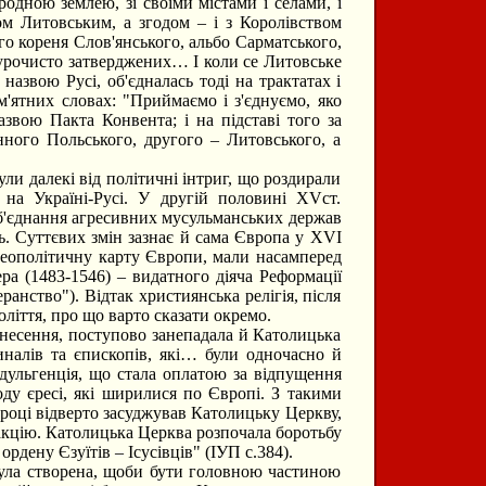
одною землею, зі своїми містами і селами, і
м Литовським, а згодом – і з Королівством
го кореня Слов'янського, альбо Сарматського,
и урочисто затверджених… І коли се Литовське
азвою Русі, об'єдналась тоді на трактатах і
'ятних словах: "Приймаємо і з'єднуємо, яко
азвою Пакта Конвента; і на підставі того за
нного Польського, другого – Литовського, а
и далекі від політичні інтриг, що роздирали
на Україні-Русі. У другій половині ХVст.
Об'єднання агресивних мусульманських держав
ь. Суттєвих змін зазнає й сама Європа у ХVІ
 геополітичну карту Європи, мали насамперед
ра (1483-1546) – видатного діяча Реформації
ранство"). Відтак християнська релігія, після
ліття, про що варто сказати окремо.
днесення, поступово занепадала й Католицька
налів та єпископів, які… були одночасно й
дульгенція, що стала оплатою за відпущення
оду єресі, які ширилися по Європі. З такими
році відверто засуджував Католицьку Церкву,
кцію. Католицька Церква розпочала боротьбу
рдену Єзуїтів – Ісусівців" (ІУП с.384).
була створена, щоби бути головною частиною