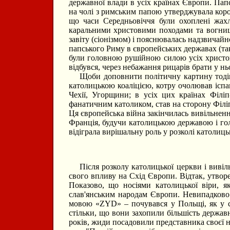
державної влади в усіх країнах Європи. Пап
на чолі з римським папою утверджувала корол
що часи Середньовіччя були охоплені жахл
каральними христовими походами та вогнищам
завіту (сіонізмом) і пояснювалась надзвичай
папського Риму в європейських державах (таки
були головною рушійною силою усіх христов
відбувся, через небажання рицарів брати у нь
Щоби доповнити політичну картину тодішнь
католицькою коаліцією, котру очолював іспанс
Чехії, Угорщини; в усіх цих країнах Філі
фанатичним католиком, став на сторону Філіп
Ця європейська війна закінчилась вивільнен
Франція, будучи католицькою державою і гол
відіграла вирішальну роль у розколі католиць
Після розколу католицької церкви і вивіль
свого впливу на Схід Європи. Відтак, утвор
Показово, що носіями католицької віри, як
слав'янським народам Європи. Невипадково 
мовою «ZYD» – почувався у Польщі, як у с
стільки, що вони захопили більшість державн
років, жиди посадовили представника своєї н