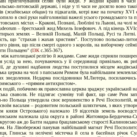
 пригнічування селян були жиди. У жодній країні в часи С
льсько-литовській державі, і ніде у ті часи не досягло воно так
ів (
жидівських общин
) та підкагалів, котрі вже на початку ХVІ
хопило в свої руки найголовніші важелі усього громадського та 
овських містах – Кракові, Познані, Любліні та Львові, на чолі 
 judeorum – брестський жид Михель Іозефович. А під кінець ХVІ
чотирьох землях – Великій Польщі, Малій Польщі, Русі та Литві
сть, що "страхав і жахав християн". Поступово польсько-лито
кого рівня, що після смерті одного з королів, на виборчому се
вити Польщею" (
ІЗК
с.365-367).
між католицької релігію й жидами. Саме жиди сприяли поширен
 услід за нею, почуваючись у її середовищі привільно, як риб
ії, де духовні надбання людства поступилися місцем жидівські
ька церква на чолі з папським Римом була найбільшим землевлас
ах знедолення. Недарма послідовники М.Лютера, посилаючись 
 римського – «прямим антихристом».
одій, побачимо як православна церква зраджує український наро
вська сваволя. Не підлягає сумніву той факт, що саме Рим за
ки-но Польща утвердила своє верховенство в Речі Посполитій, 
 своїм васалам – родовитим польський шляхтичам, з яких утвор
м князя Острозького) належало 19 відсотків земель воєводс
инським належала ціла округа в районі Житомира-Бердичева-С
округою аж до Балти надана брацлавському старості Калиновськом
ом. На Лівобережжі панував найбільший магнат Речі Посполит
ця, Глинськ та нелічені містечка й села в басейнах річок Су