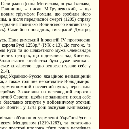
 Галицького (сина Мстислава, онука Ізяслава,
і Галичини, – писав М.Грушевський, – що
и новим тріумфом Романа, що зробили його
м, а після передчасної смерті (1205) справу
єднання Галицько-Волинського князівства у
усь). Саме його посадник, тисяцький Дмитро,
сь. Папа римський Інокентій ІV проголосив
роля Русі 1253р." (ІУХ с.13). До того ж, "в
оля Руси та до шляхетного мужа Олександра
ітичних центрів, що піднеслися над Києвом,
-Волинського князівства була дуже велика…
ське князівство гідно репрезентувало себе у
.214).
перед Україною-Руссю, яка ціною неймовірний
я, а також тодішнє небоєздатне Володимиро-
 штурмом кожний населений пункт, переважна
 героїзму. Зваживши на велелюдний спротив
и вглиб Європи, щоби не залишити позад себе
ти безславно згинути у войовничому оточені
до Волги і у 1241 році заснував Кипчакську
ільне об'єднання уярмленої України-Руси з
язем Мендовгом (1219-1263), та остаточно
ому престолі вподовж п'яти років перебував