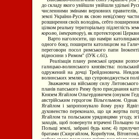
до складу якого увійшли увійшли удільні Рус
численними змінами верховних правителів, 
землі України-Руси як свою невід'ємну част
розширення своїх володінь, себто поширення 
цілком реальну територіальну підлеглість земе
королю, імператору
), як протекторові Церкви
Варто наголосити, що наміри католицького 
одного боку, поширити католицизм на Галичи
переговори посол римського папи Інокенті
відносини з Римом" (ІУК с.61).
Реалізація плану римської церкви розпоча
галицько-волинського князівства: польськ
одружений на дочці Трейдоновича. Невдов
волинських землях, що супроводжується пол
Зважаючи на військову силу Литовського Кн
планів папського Риму було приєднання ка
Князем Ягайлом Ольгердовичем (онуком Гедим
австрійським герцогом Вільгельмом. Однак
Ягайлом і запропонувало йому руку Ядвіги
духовенство переконало, що ця жертва пот
Ягайлом та польським урядовцями угоду, згід
заходів, щоб повернути втрачені Польщею та
Польщі землі, забрані будь ким; 4) прилучи
братами (Скиргайлом, Корибутом, Вітовтом), у