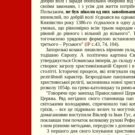
добрій волі і заради обопільної оборони ві
своїми законами, і з усім для життя потр
Польським,
не був ніколи од них завойован
виниклий, по добрій волі з'єднався на однак
Князівство року 1386-го з'єдналося в одну 
умовах, що рівномірно всім трьом народам 
рівний до рівного і вільний до вільного". 
тогочасною урядовою формулою встановлені 
третього – Руського" (
ІР
с.43, 74, 104).
Запорозькі козаки лишились вірними укладен
тодішню Європу. А політична картина Євр
утверджується Османська імперія, до складу
створює загрозу християнізованій Європі і 
столітті. Історичні процеси, які втягували
релігійний характер. Безроздільне пануванн
християнської релігії, засновника нової хрис
розколу 1054р. на греко-католицьку та римо-
"Говорячи про занепад Православної Церкви 
Церква. Ряд негідних свого становища пап
світськими володарями, спричинило такі ко
гріхів, – все це підривало велич та могутн
домаганнями виступили Віклеф та Іван Гус, 
поклавши тим початок великому рухові Рефо
з ним різними методами, передусім з допомогою
З першого дня свого існування християнськ