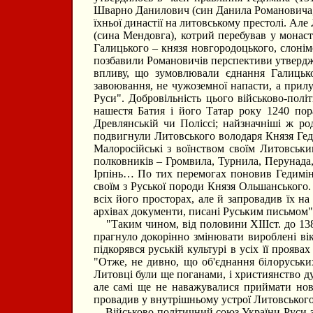
Шварно Данилович (син Данила Романовича,
їхньої династії на литовському престолі. Ал
(сина Мендовга), котрий перебував у монас
Галицького – князя новгородоцького, слонім
позбавили Романовичів перспективи утвердже
впливу, що зумовлювали єднання Галицько
завоювання, не чужоземної напасти, а прилу
Руси". Добровільність цього військово-політ
нашестя Батия і його Татар року 1240 пораз
Древлянській чи Поліссі; найзначніші ж ро
подвигнули Литовського володаря Князя Гед
Малоросійські з воїнством своїм Литовськи
полковників – Громвила, Турнила, Перунада, 
Ірпінь… По тих перемогах поновив Гедимін
своїм з Руської породи Князя Ольшанського.
всіх його просторах, але й запровадив їх н
архівах документи, писані Руським письмом"
"Таким чином, від половини ХІІІст. до 1386
прагнуло докорінно змінювати вироблені вік
підкорявся руській культурі в усіх її прояв
"Отже, не дивно, що об'єднання білоруських
Литовці були ще поганами, і християнство д
але самі ще не наважувалися приймати нов
провадив у внутрішньому устрої Литовського 
Військово-політичний союз України-Руси з Л