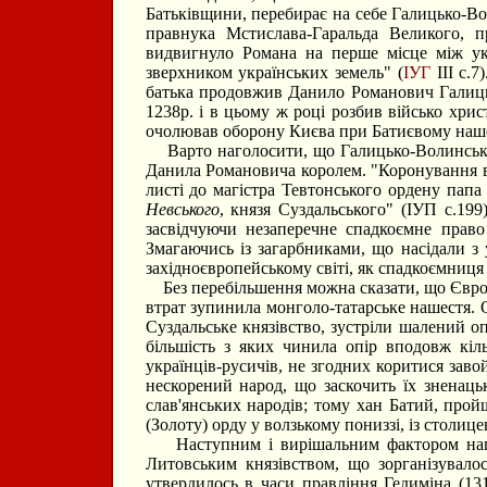
Батьківщини, перебирає на себе Галицько-Вол
правнука Мстислава-Гаральда Великого, 
видвигнуло Романа на перше місце між ук
зверхником українських земель" (
ІУГ
ІІІ с.7
батька продовжив Данило Романович Галиць
1238р. і в цьому ж році розбив військо хри
очолював оборону Києва при Батиєвому наше
Варто наголосити, що Галицько-Волинське 
Данила Романовича королем. "Коронування ві
листі до магістра Тевтонського ордену папа
Невського
, князя Суздальського" (ІУП с.19
засвідчуючи незаперечне спадкоємне право
Змагаючись із загарбниками, що насідали з 
західноєвропейському світі, як спадкоємниця 
Без перебільшення можна сказати, що Європе
втрат зупинила монголо-татарське нашестя.
Суздальське князівство, зустріли шалений 
більшість з яких чинила опір вподовж кіл
українців-русичів, не згодних коритися зав
нескорений народ, що заскочить їх зненаць
слав'янських народів; тому хан Батий, про
(Золоту) орду у волзькому пониззі, із столиц
Наступним і вирішальним фактором націона
Литовським князівством, що зорганізувал
утвердилось в часи правління Гедиміна (13