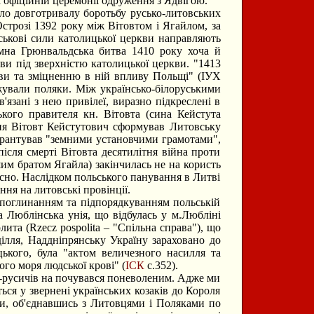
 офіційній церемонії одруження з Ядвігою.
ало довготривалу боротьбу русько-литовських
строзі 1392 року між Вітовтом і Ягайлом, за
ькові сили католицької церкви направляють
омна Грюнвальдська битва 1410 року хоча й
ви під зверхністю католицької церкви. "1413
ви та зміцненню в ній впливу Польщі" (ІУХ
ржували поляки. Між українсько-білоруськими
язані з нею привілеї, виразно підкреслені в
кого правителя кн. Вітовта (сина Кейстута
ння Вітовт Кейстутович сформував Литовську
 гарантував "земними установчими грамотами",
ісля смерті Вітовта десятилітня війна проти
им братом Ягайла) закінчилась не на користь
сно. Наслідком польського панування в Литві
ння на литовські провінції.
поглинанням та підпорядкуванням польській
а Люблінська унія, що відбулась у м.Любліні
ита (Rzecz pospolita – "Спільна справа"), що
ілля, Наддніпрянську Україну зараховано до
цького, була "актом величезного насилля та
ого моря людської крові" (
ІСК
с.352).
в-русичів на почувався поневоленим. Адже ми
ься у звернені українських козаків до Короля
уси, об'єднавшись з Литовцями і Поляками по