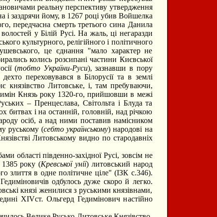
ановичами реальну перспективу утвердження
а і заздрячи йому, в 1267 році убив Войшелка
го, передчасна смерть третього сина Данила
олостей у Білій Русі. На жаль, ці негаразди
кого культурного, релігійного і політичного
ушевського, це єднання "мало характер не
бирались колись розсипані частини Києвської
сії (
тобто України-Руси
), зазнавши в пору
 дехто переховувався в Білорусії та в землі
є князівство Литовське, і, там пребуваючи,
димін Князь року 1320-го, прийшовши в межі
уських – Пренцеслава, Світольта і Блуда та
х битвах і на останній, головній, над річкою
роду осіб, а над ними поставив намісником
му руському (
себто українському
) народові на
Князівстві Литовському видно по стародавніх
и області південно-західної Русі, зовсім не
 1385 року (
Кревської унії
) литовський народ
о злиття в одне політичне ціле" (ІЗК с.346).
 Гедиміновичів одбулось дуже скоро й легко.
вські князі женилися з руськими князівнами,
едині ХІVст. Ольгерд Гедимінович настійно
ачилось Велике Русько-Литовське Князівство,