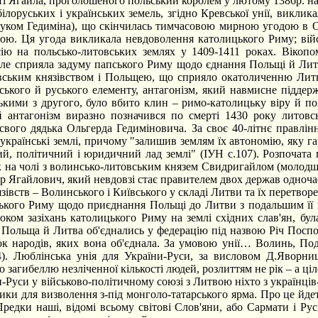
рті Ягайла, проголошеного польський королем у лютому 1386р. на
руських і українських земель, згідно Кревської унії, виклик
нуком Гедиміна), що скінчилась тимчасовою мирною угодою в О
ою. Ця угода викликала невдоволення католицького Риму; війс
ію на польсько-литовських землях у 1409-1411 роках. Вікоп
але сприяла задуму папського Риму щодо єднання Польщі й Лит
вським князівством і Польщею, що сприяло окатоличенню Лит
вського й руського елементу, антагонізм, який навмисне підде
ькими з другого, було вбито клин – римо-католицьку віру й пов'
 антагонізм виразно позначився по смерті 1430 року литовсь
свого дядька Ольгерда Гедиміновича. За своє 40-літнє правлі
і українські землі, причому "залишив землям їх автономію, яку
ий, політичний і юридичний лад землі" (ІУН с.107). Розпочата п
к на чолі з волинсько-литовським князем Свидригайлом (молодш
ир Ягайлович, який невдовзі стає правителем двох держав одноча
зівств – Волинського і Київського у складі Литви та їх перетворе
ого Риму щодо приєднання Польщі до Литви з подальшим її 
оком зазіхань католицького Риму на землі східних слав'ян, бул
р. Польща й Литва об'єднались у федерацію під назвою Річ Поспол
 народів, яких вона об'єднала. За умовою унії… Волинь, Под
4). Люблінська унія для України-Руси, за висловом Д.Яворни
агибеллю незліченної кількості людей, розлиттям не рік – а ціл
Руси у військово-політичному союзі з Литвою ніхто з українці
ики для визволення з-під монголо-татарського ярма. Про це йдет
Предки наші, відомі всьому світові Слов'яни, або Сармати і Р