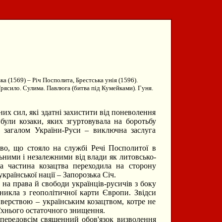
ка (1569) – Річ Посполита, Брестська унія (1596).
Трясило. Сулима. Павлюга (битва під Кумейками). Гуня.
их сил, які здатні захистити від поневолення
були козаки, яких згуртовувала на боротьбу
й загалом України-Руси – виключна заслуга
во, що стояло на службі Речі Посполитої в
льними і незалежними від влади як литовсько-
на частина козацтва переходила на сторону
країнської нації – Запорозька Січ.
 на права й свободи українців-русичів з боку
никла з геополітичної карти Європи. Звідси
 верствою – українським козацтвом, котре не
їхнього остаточного знищення.
передовсім священний обов'язок визволення