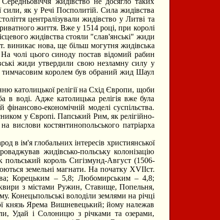
ередньовіччя жидівство не досягло таких
ої сили, як у Речі Посполитій. Сила жидівства
 століття централізували жидівство у Литві та
приватного життя. Вже у 1514 році, при королі
місцевого жидівства стояли "слав'янські" жиди
ст. виникає нова, ще більш могутня жидівська
. На чолі цього синоду постав відомий рабин
вські жиди утвердили свою незламну силу у
ймі тимчасовим королем був обраний жид Шаул
ню католицької релігії на Схід Європи, щоби
а в воді. Адже католицька релігія вже була
й фінансово-економічній моделі суспільства.
ником у Європі. Папський Рим, як релігійно-
на вислови костянтинопольського патріарха
д в ім'я глобальних інтересів християнської
проваджував жидівсько-польську колонізацію
як польський король Сигізмунд-Август (1506-
юються земельні магнати. На початку ХVІІст.
тва; Корецьким – 5,8; Любомирським – 4,8;
квири з містами Ружин, Ставище, Попельня,
у. Конецьпольські володіли землями на річці
ої князь Ярема Вишневецький; йому належав
ли, Удай і Солоницю з річками та озерами,