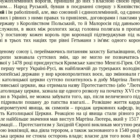
д чужоплемінних ворогів, прийшли до них з власною своєю прир
ібним… Народ Руський, бувши в поєднанні спершу з Князівство
ий
і їм раболіпний, але, яко союзний і єдиноплемінний, од єдино
ових і рівних з ними правах та привілеях, договорами і пактам
державу з Королівством Польський, то й Малоросія під давньою н
служили, в яких між розлогих засад головна полягала в пропам
Ту постанову кожен король при коронації підтверджував під н
в трьох тих націях три рівні Гетьмани з ім'ям: одного коро
ому союзу і, переймаючись питанням захисту Батьківщини, бул
опи зазнавала суттєвих змін, що не могло не позначатись 
 якої у 1478 році приєднується Кримське ханство Менглі-Гірея. 
в першу чергу Україні-Русі, як найближчій до турецьких володін
 європейські держави у вир кровопролитних воєн, що змінювали
я католицької церкви суттєво похитнулось в добу Мартіна Люте
тиянської церкви, яка отримала назву Протестантство (або "Люте
католицьку церкви, зазнала ще одного розколу на початку ХVІ сто
в Україні, не можна забувати того, що, після величезного пі
 підривали пошану до папства взагалі… Розкішне життя карди
мпрометуючі явища, як симонія – продаж церковних кафедр, ін
ість Католицької Церкви. Реакцією на ці явища стали різного р
але найбільше значення мав виступ Мартіна Лютера, який у 1517 
рмації… Протестантизм у Західній Європі викликав могутню реа
 інквізиції, яка діяла терором, а також заснованого в 1540 році о
а церква не стояла осторонь влади; власне для того вона й 