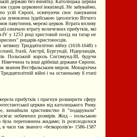
ькій державі без винятку. Католицька церква
им судом церковної інквізиції. Не забуваймо,
 по усій Європі, освячуючи своє панування
ула зумовлена іудейською ідеологією Вітхого
 мов павутиння, мережі церков. Втрата впливу
ші) означало втрату величезних прибутків, які
ІV у 1253 році христовий похід на татар не
корисних" рицарів-христоносців.
затяжну Тридцятилітню війну (1618-1648) з
нії, Італії, Австрії, Бургундії, Нідерландів,
в. Польський король Сигізмунд-ІІІ, будучи
, Німеччина та інші дрібніші держави Європи.
 так званим Вестфальським миром. Монархічна
идцятилітній війні і на останньому її етапі
жерела прибутків і прагнув розширити сферу
отестантської церкви від католицького Риму.
асне, винайшли християнство й "подарували"
осягає небачених розмірів. Жид – польською
 була переповнена жидами; їх розплодилося
 в часи так званого «безкоролів'я» 1586-1587