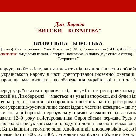
Дан Берест
"ВИТОКИ КОЗАЦТВА"
ВИЗВОЛЬНА БОРОТЬБА
анило). Литовські князі. Унія: Кревська (1385), Городельська (1413), Люблінсь
 експансія
. Жидівські кагали. Северин Наливайко. Жмайло (Куруківсьа битва). 
Остряниця."
дчує, що його існування залежить від наявності власних збройн
країнського народу в часи довготривалої іноземної окупації 
 народ ще має визнати, що збереження української нації та 
д українським народом, слід розуміти не реєстрове козацт
ковії на Лівобережжі, – маються на увазі запорожці, які були ві
Певна річ, в години всенародних повстань навіть реєстрова
еси українців-русичів лише самовіддана частина козацтва – цвіт у
звольній боротьбі перебувала у прямій залежності від зазіхань
 навали 1240 року найстародавніша Європейська держава Русь з
ьної боротьби українського народу на чолі зі своєю військовою
х Батьківщини і громило орди завойовників вподовж віків аж до 
ами Батия (06.12.1240), державницькі функції України-Руси, 