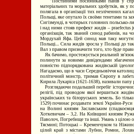
"Постійними посібниками панів у справі
матеріальних та моральних здобутків, як у по
полягала в організації тих незліченних кагал
Польщі, яке опутало їх своїми тенетами та за
Сигізмунді, в чотирьох головних польсько-лит
і над ними стояв префект жидів – praefectus
організація, так званий синод рабинів, на 
Мордухай Яфа. Цей синод мав таку могутні
Польщі... Сила жидів зросла у Польщі до та
Вал з правом призначити того, хто буде пра
Як бачимо, простежується реальний зв'язок 
полинути за новими дивідендами збагачення
повністю підпорядкована жидівській ідеолог
Нагадаємо, що в часи Середньовіччя католиц
політичний монстр, тримав Європу в лабет
Кирила Лукаріса (1621-1638), називали папу
Розглядаючи подальший перебіг історичних п
релігії, під проводом якої вершиться жиді
українських та білоруських земель. Бо тіль
1529) починає роздавати землі України-Руси
на Волині князям Заславським (спадкоємця
Хоткевичам – 3,2. На Київщині князям Руж
Паволоч, Погребище та інші. Умань з цілою 
Тясмині; Потоцькі – Кременчуком та Ніжин
цілий край з містами Лубни, Ромни, Лохви