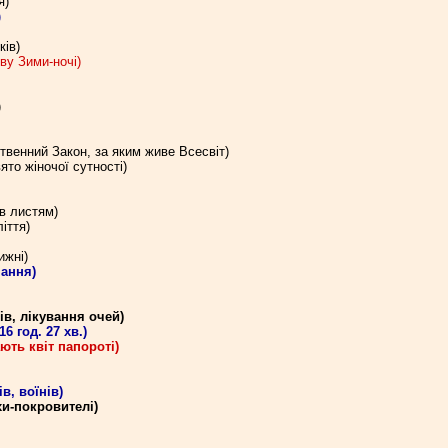
я)
)
ків)
ву Зими-ночі)
)
твенний Закон, за яким живе Всесвіт)
ято жіночої сутності)
в листям)
іття)
ижні)
нання)
ів, лікування очей)
6 год. 27 хв.)
ють квіт папороті)
, воїнів)
и-покровителі)