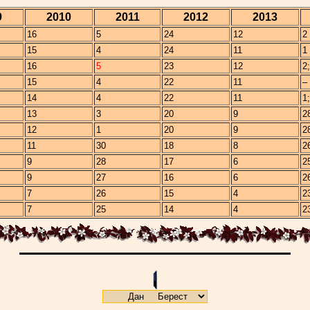
9
2010
2011
2012
2013
16
5
24
12
2
15
4
24
11
1
16
5
23
12
2
15
4
22
11
–
14
4
22
11
1
13
3
20
9
2
12
1
20
9
2
11
30
18
8
2
9
28
17
6
2
9
27
16
6
2
7
26
15
4
2
7
25
14
4
2