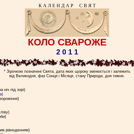
К А Л Е Н Д А Р С В Я Т
КОЛО СВАРОЖЕ
2 0 1 1
* Зірочкою позначені Свята, дата яких щороку змінюється і залежить
від Великодня, фаз Сонця і Місяця, стану Природи, дня тижня.
 ніч під зорі)
а)
ворожіння)
ліву)
оби)
ним рівноденням)