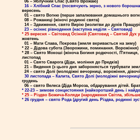
06 – Яблучний Спас (Свято Врожаю)
16 – Хлібний Спас (посвячують зерно, з нового борошна
вересень
01 – свято Вогню (перше запалювання домашнього вогн
08 – Рожаниці (жіночі родинні свята)
14 – Здвиження, свято Вирію (молитви до духів Пращурі
23 – осіннє рівнодення (наступна неділя – Святовид)
* 25 вересня – Світовид Осінній (Святовид – Святий Дух 
жовтень
01 – Мати Слава, Покрова (земля вкривається на зиму)
* 22 – Дідова субота (Зворожини, поминання. Ворожіння)
* 28 – Свято Мокоші (жіноча Богиня родючості, П'ятниця
листопад
01 – Свято Сварога (Діди, моління до Предків)
21 – Видення (з цього дня забороняється турбувати земл
24 – свято Долі (молодіжні вечорниці, ворожіння, дівочі
30 листопада – Калита, Свято Долі (молодіжні вечорниці
грудень
06 – свято Велеса (Діда Мороза, обдарування дітей. Бра
* 22-23 – зимове сонцестояння (найкоротший день і найд
* 25 – Різдво Божича-Коляди (народження Світла, збільш
* 26 грудня – свято Рода (другий день Різдва, родинні зуст