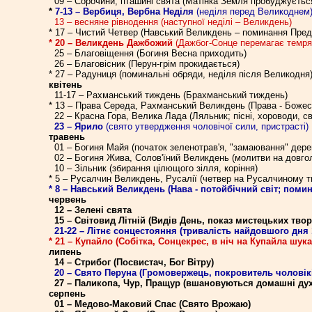
09 – Сорочини, пташині свята (Матінка Земля пробуджуєтьс
*
7-13 – Вербиця, Вербна Неділя
(неділя перед Великоднем
13 – весняне рівнодення (наступної неділі – Великдень)
* 17 – Чистий Четвер (Навський Великдень – поминання Пред
* 20 – Великдень Дажбожий
(Дажбог-Сонце перемагає темря
25 – Благовіщення (Богиня Весна приходить)
26 – Благовісник (Перун-грім прокидається)
* 27 – Радуниця (поминальні обряди, неділя після Великодня
квітень
11-17 – Рахманський тиждень (Брахманський тиждень)
* 13 – Права Середа, Рахманський Великдень (Права - Божес
22 – Красна Гора, Велика Лада (Ляльник; пісні, хороводи, св
23 – Ярило
(свято утвердження чоловічої сили, пристрасті)
травень
01 – Богиня Майя (початок зеленотрав'я, "замаювання" дере
02 – Богиня Жива, Солов'їний Великдень (молитви на довгол
10 – Зільник (збирання цілющого зілля, коріння)
* 5 – Русалчин Великдень, Русалії (четвер на Русалчиному т
* 8 – Навський Великдень (Нава - потойбічний світ; поми
червень
12 – Зелені свята
15 – Світовид Літній (Видів День, показ мистецьких твор
21-22 – Літнє сонцестояння (тривалість найдовшого дня 1
* 21 – Купайло (Собітка, Сонцекрес, в ніч на Купайла шука
липень
14 – Стрибог (Посвистач, Бог Вітру)
20 – Свято Перуна
(Громовержець, покровитель чоловіків
27 – Паликопа, Чур, Пращур (вшановуються домашні дух
серпень
01 – Медово-Маковий Спас (Свято Врожаю)