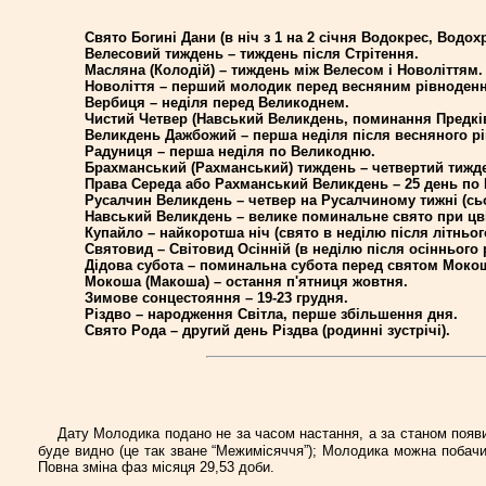
Свято Богині Дани (в ніч з 1 на 2 січня Водокрес, Водох
Велесовий тиждень – тиждень після Стрітення.
Масляна (Колодій) – тиждень між Велесом і Новоліттям.
Новоліття – перший молодик перед весняним рівноденн
Вербиця – неділя перед Великоднем.
Чистий Четвер (Навський Великдень, поминання Предків
Великдень Дажбожий
– перша неділя після весняного р
Радуниця – перша неділя по Великодню.
Брахманський (Рахманський) тиждень – четвертий тижд
Права Середа або Рахманський Великдень – 25 день по В
Русалчин Великдень – четвер на Русалчиному тижні (сь
Навський Великдень – велике поминальне свято при цвіті
Купайло – найкоротша ніч (свято в неділю після літньог
Святовид – Світовид Осінній (в неділю після осіннього 
Дідова субота – поминальна субота перед святом Мокош
Мокоша (Макоша) – остання п'ятниця жовтня.
Зимове сонцестояння – 19-23 грудня.
Різдво
– народження Світла, перше збільшення дня.
Свято Рода – другий день Різдва (родинні зустрічі).
Дату Молодика подано не за часом настання, а за станом появи 
буде видно (це так зване “Межимісяччя”); Молодика можна побачи
Повна зміна фаз місяця 29,53 доби.