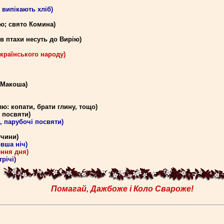
 випікають хліб)
ю; свято Комина)
в птахи несуть до Вирію)
українського народу)
, Макоша)
ю: копати, брати глину, тощо)
 посвяти)
, парубочі посвяти)
тчини)
овша ніч)
ення дня)
річі)
Помагай, Дажбоже і Коло Свароже!