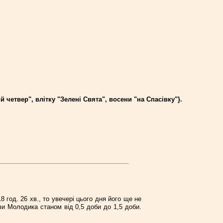
четвер", влітку "Зелені Свята", восени "на Спасівку"}.
 год. 26 хв., то увечері цього дня його ще не
ви Молодика станом від 0,5 доби до 1,5 доби.