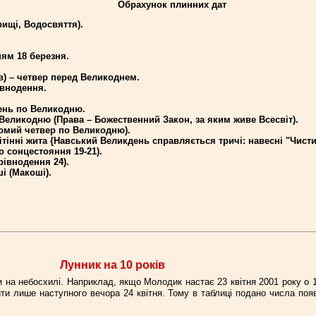
Обрахунок плинних дат
рищі, Водосвяття).
ям 18 березня.
) – четвер перед Великоднем.
івнодення.
ень по Великодню.
еликодню (Права – Божественний Закон, за яким живе Всесвіт).
омий четвер по Великодню).
нні жита {Навський Великдень справляється тричі: навесні "Чистий 
о сонцестояння 19-21).
рівнодення 24).
і (Макоші).
Лунник на 10 рокiв
на небосхилі. Наприклад, якщо Молодик настає 23 квітня 2001 року о 18
ти лише наступного вечора 24 квітня. Тому в таблиці подано числа поя