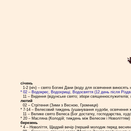
січень
1-2 (ніч) – свято Богині Дани (воду для освячення виносять на
* 02 – Водокрес, Водохрищі, Водосвяття (12 день після Різдв
11 – Видення (відунське свято; збори священнослужителів; 
лютий
02 – Стрітення (Зими з Весною, Громниця)
* 7-14 – Велесовий тиждень (ушанування худоби, освячення х
11 – Велике свято Велеса (Бог достатку, господарства, худ
* 20 – Масляна (Колодій; тиждень між Велесом і Новоліттям)
березень
* 4 – Новоліття, Щедрий вечір (перший молодик перед весня