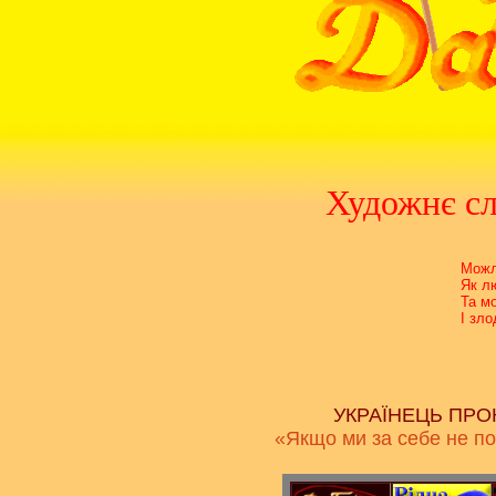
Художнє сл
Можл
Як л
Та м
І зло
УКРАЇНЕЦЬ ПРОК
«Якщо ми за себе не по