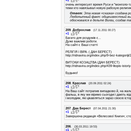
очень интересует время Руси и "монголо-та
теми кто навязывал новую рабскую религи
Ответ
: Эта новая «сказка» создана 
Любопытный факт: общеизвестный выду
обосновался в дельте Волги, создав т
209
.
Доброслав
(17.11.2011 00:27)
+1
Багато для роздумів є...
Дуже важливі роботи.
На сайті є Ваші статті
РЕЛІГІЯ І ВІРА. ( ДАН БЕРЕСТ)
http://ridnavira.org/index.php/9-bez-kategoriji/
ВИТОКИ КОЗАЦТВА (ДАН БЕРЕСТ)
http://ridnavira.org/index.php/439-litopis-istor
Будьмо!
208
.
Креслав
(20.09.2011 02:24)
+1
На Ваш сайт потрапив випадково й, на жал
фальш, в яку ми віримо сьогодні і дають від
і молодим, які цікавляться зараз своєю іст
207
.
Дан Берест
(07.04.2011 21:30)
+1
Завершена редакція «Велесової Книги»; стор
206
.
(30.03.2011 19:53)
+1