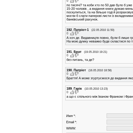
0
по тисячі? та коби хто по 50 дав було б уж
15-20 чоловік , а видання книги думаю мень
поскупиться, та на більше годі й розраховув
могли б слати паперові листи із вкладеними
банківський рахунок.
192
.
Патріот-1
(22.05.2010 11:50)
0
А хоч де. Видавництв повно, були б лише гр
На мою думку неважко буде скластися по ти
191
.
Брат
(19.05.2010 19:21)
0
без питань, та де?
190
.
Патріот
(16.05.2010 18:58)
0
Браття! А може згуртуємося до видання якої
189
.
Гарік
(10.05.2010 13:23)
0
а що є спільного між Іваном Франком і Фра
Имя *:
Email *:
WWW: