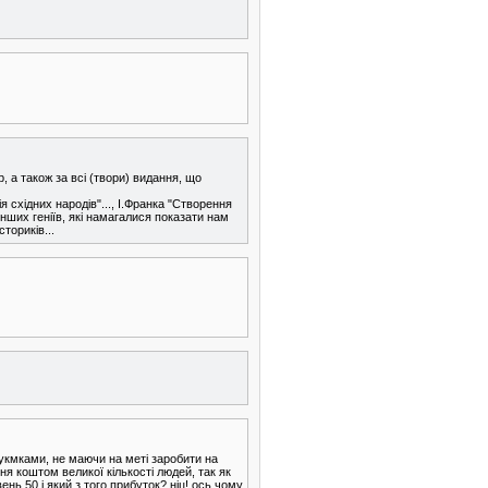
 а також за всі (твори) видання, що
я східних народів"..., І.Франка "Створення
 інших геніїв, які намагалися показати нам
ториків...
 дукмками, не маючи на меті заробити на
я коштом великої кількості людей, так як
ень 50 і який з того прибуток? ніц! ось чому