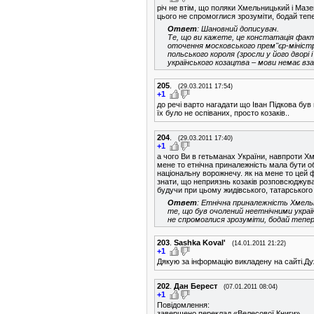
річ не втім, що поляки Хмельницький і Мазе
цього не спромоглися зрозуміти, бодай теп
Ответ
: Шановний дописувач.
Те, що ви кажете, це констатація факті
оточення московського прем''єр-мініст
польського короля (зросли у його дворі 
українського козацтва – мови немає вза
205
.
(29.03.2011 17:54)
+1
до речі варто нагадати що Іван Підкова був
їх було не оспіваних, просто козаків..
204
.
(29.03.2011 17:40)
+1
а чого Ви в гетьманах України, навпроти Хм
мене то етнічна приналежність мала бути о
національну ворожнечу. як на мене то цей ф
знати, що неприязнь козаків розповсюджува
будучи при цьому жидівського, татарського 
Ответ
: Етнічна приналежність Хмельн
те, що був очолений неетнічними українц
не спромоглися зрозуміти, бодай тепе
203
.
Sashka Koval'
(14.01.2011 21:22)
+1
Дякую за інформацію викладену на сайті.Ду
202
.
Дан Берест
(07.01.2011 08:04)
+1
Повідомлення:
завершено переклад «Велесової Книги».