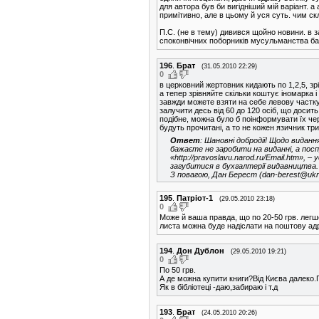
для автора був би вигідніший мій варіант. 
примітивно, але в цьому й уся суть. чим 
П.С. (не в тему) дивився щойно новини. в з
споконвічних поборників мусульманства баж
196
.
Брат
(31.05.2010 22:29)
0
в церковний жертовник кидають по 1,2,5, зр
а тепер зрівняйте скільки коштує іномарка 
завжди можете взяти на себе левову частку 
залучити десь від 60 до 120 осіб, що досит
подібне, можна було б поінформувати їх чер
будуть прочитані, а то не кожен язичник тр
Ответ
: Шановні добродії! Щодо виданн
бажаєте не заробити на виданні, а пос
«http://pravoslavu.narod.ru/Email.htm»,
загубитися в бухгалтерії видавництва.
З повагою, Дан Берест (dan-berest@ukr.
195
.
Патріот-1
(29.05.2010 23:18)
0
Може й ваша правда, що по 20-50 грв. легше
листа можна буде надіслати на поштову ад
194
.
Дон Дублон
(29.05.2010 19:21)
0
По 50 грв.
А де можна купити книги?Від Києва далеко
Як в бібліотеці -даю,забираю і т.д
193
.
Брат
(24.05.2010 20:26)