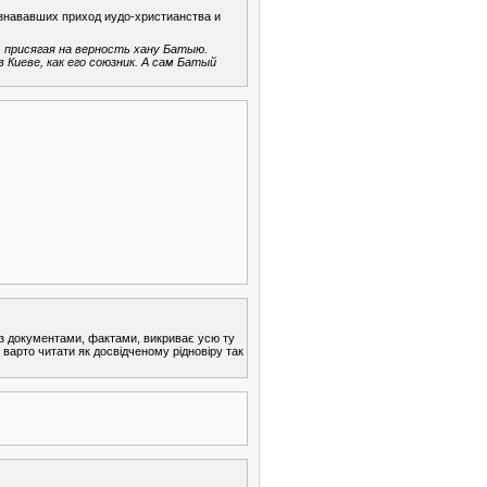
ризнававших приход иудо-христианства и
, присягая на верность хану Батыю.
иеве, как его союзник. А сам Батый
 з документами, фактами, викриває усю ту
 варто читати як досвідченому рідновіру так