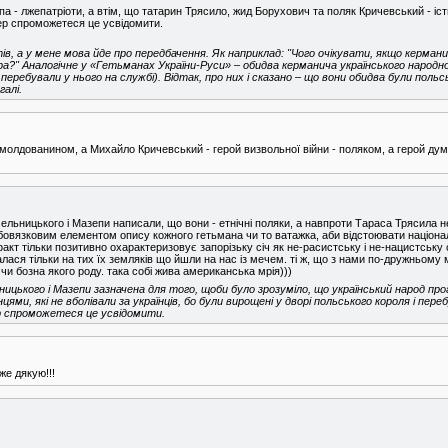
па - лжепатріоти, а втім, що татарин Трясило, жид Борухович та поляк Кричевський - іст
ер спроможетеся це усвідомити.
в, а у мене мова йде про передбачення. Як наприклад: "Чого очікувати, якщо кермани
ра?" Аналогічне у «Гетьманах України-Руси» – обидва керманича українського народн
і перебували у нього на службі). Відтак, про них і сказано – що вони обидва були поль
галі.
 молдованином, а Михайло Кричевський - герой визвольної війни - поляком, а герой дум і
ельницького і Мазепи написали, що вони - етнічні поляки, а навпроти Тараса Трясила не
бовязковим елементом опису кожного гетьмана чи то ватажка, аби відстоювати націонал
акт тільки позитивно охарактеризовує запорізьку січ як не-расистську і не-нацистську о
лася тільки на тих їх земляків що йшли на нас із мечем. ті ж, що з нами по-дружньому
чи бозна якого роду. така собі жива американська мрія)))
ицького і Мазепи зазначена для того, щоби було зрозуміло, що український народ про
ями, які не вболівали за українців, бо були вирощені у дворі польського короля і пере
р спроможетеся це усвідомити.
же дякую!!!