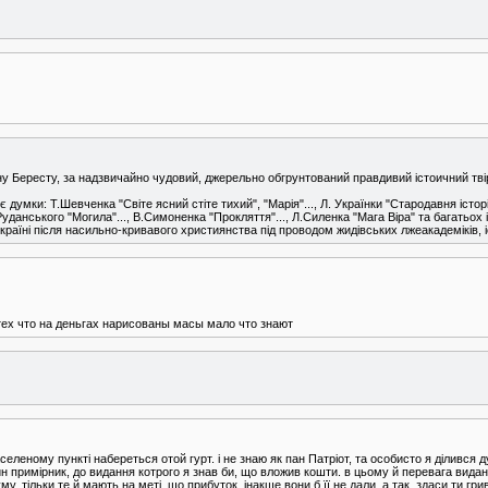
 Бересту, за надзвичайно чудовий, джерельно обгрунтований правдивий істоичний твір,
умки: Т.Шевченка "Світе ясний стіте тихий", "Марія"..., Л. Українки "Стародавня історі
С.Руданського "Могила"..., В.Симоненка "Прокляття"..., Л.Силенка "Мага Віра" та багатьох
раїні після насильно-кривавого християнства під проводом жидівських лжеакадеміків, іс
 тех что на деньгах нарисованы масы мало что знают
аселеному пункті набереться отой гурт. і не знаю як пан Патріот, та особисто я ділився
 примірник, до видання котрого я знав би, що вложив кошти. в цьому й перевага виданн
, тільки те й мають на меті, що прибуток, інакше вони б її не дали. а так, здаси ти грив