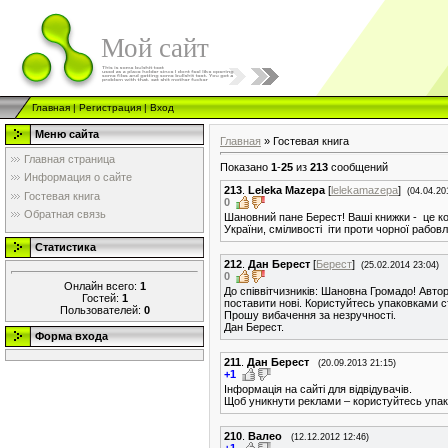
Мой сайт
Главная
|
Регистрация
|
Вход
Меню сайта
Главная
»
Гостевая книга
Главная страница
Показано
1
-
25
из
213
сообщений
Информация о сайте
213
.
Leleka Mazepa
[
lelekamazepa
]
(04.04.20
Гостевая книга
0
Обратная связь
Шановний пане Берест! Ваші книжки - це ко
України, сміливості іти проти чорної рабов
Статистика
212
.
Дан Берест
[
Берест
]
(25.02.2014 23:04)
0
Онлайн всего:
1
До співвітчизників: Шановна Громадо! Авто
Гостей:
1
поставити нові. Користуйтесь упаковками ста
Пользователей:
0
Прошу вибачення за незручності.
Дан Берест.
Форма входа
211
.
Дан Берест
(20.09.2013 21:15)
+1
Інформація на сайті для відвідувачів.
Щоб уникнути реклами – користуйтесь упаков
210
.
Валео
(12.12.2012 12:46)
+1