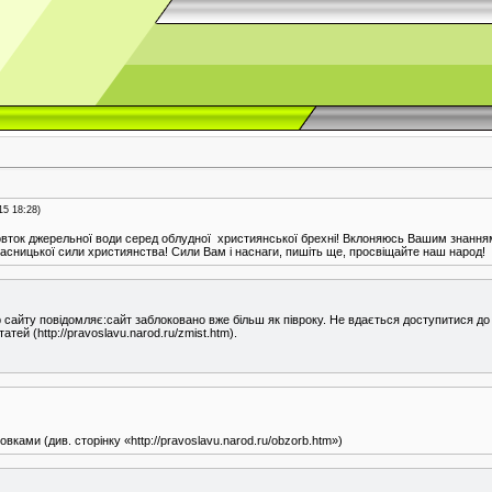
15 18:28)
вток джерельної води серед облудної християнської брехні! Вклоняюсь Вашим знанням у
ласницької сили християнства! Сили Вам і наснаги, пишіть ще, просвіщайте наш народ!
р сайту повідомляє:сайт заблоковано вже більш як півроку. Не вдається доступитися до
тей (http://pravoslavu.narod.ru/zmist.htm).
ками (див. сторінку «http://pravoslavu.narod.ru/obzorb.htm»)