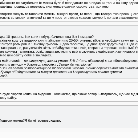
а аби кошти не загубилися їх можна було б передавати не в видавництво, а на іншу адре
складніша процедура переказу, тим менше охочих скористуватися нею
апоріжжі хочуть встановити мечеть. місцеві проти, та певен, що толерантна преса цього
ають встановити мечеть! та це ж просто плювок козакам межеочі. почали з картопельки 
ідка 10 гривень. і ви коли-небудь бачили попа без іномарки?
і скільки коштує видання книги. збираючи по 20-50 гривень, зібрати необхідну суму не п
витрат розміром в 1 тисячу гривень. + даю гарантію, що двоє-троє дадуть від 100 до 200
ь таки реально, рахуючи кількість небайдужих язичників, котрих на теренах нинішніьої У
ез коннект та контакт, розіславши заклики по всіх можливих українських язичницьких гру
имає цей сайт у себе в закладках.
я моїх творів – не заперечую, але за умови: 5 % (п''ять відсотків) книг відшкодовуют
прияти автору – дивіться сторінку „Заклик до патріотів”
 – усі книги автор розповсюджує по бібліотекам України. Однак перекази малими вклада
 Краще об''єднуватися за місцем проживання і переказувати кошти гуртом.
net).
 буде зібрати кошти на видання. Почекаємо, що скаже автор. Сподіваюсь, що час від час
ресу сайту.
.Поштою можна?Я би міг розповсюдити.