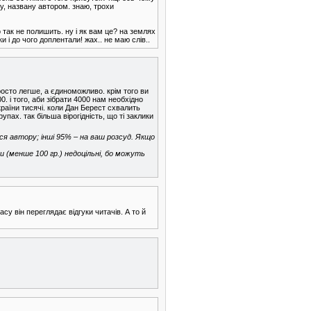
су, названу автором. знаю, трохи
 так не полишить. ну і як вам це? на землях
і до чого доплентали! жах.. не маю слів..
росто легше, а єдиноможливо. крім того ви
. і того, аби зібрати 4000 нам необхідно
країни тисячі. коли Дан Берест схвалить
пах. так більша вірогідність, що ті заклики
ься автору; інші 95% – на ваш розсуд. Якщо
ми (менше 100 гр.) недоцільні, бо можуть
у він переглядає відгуки читачів. А то й