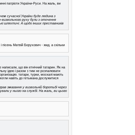
инні патріоти України-Руси. На жаль, ви
чем сучасної України буде людина з
о-визвольного руху були з оточення
ські шляхтичі. А щодо інших преставників
 пісень Матвій Борухович - жид. а скільки
 написали, що він етнічний татарин. Як на
ьну ідею і разом з тим не розпалювати
рганізацію. татари, турки, москалі мають
 могли навіть до гетьмана дослужитися
грав змагання у визвольній боротьбі через
бували у нього на службі. На жаль, ви цього