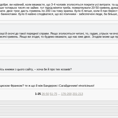
е добре. ви наївний, коли вважаєте, що 3-4 чоловік зголосяться покрити усі витрати. та
ше чотирьох тисяч не займе. тут підхід міняти треба. пожертвувати 20-50 гривень думаю
ати. двоє-троє дасть ггривень по 200 і на тому крапка. було б легше, коли б пан берест
 банкнотами. було б наївно сподіватися, що всі язичники - забезпечені люди, ба більше,
оші й охочі до такої порядної справи. Якщо зголосяться читачі, то, гадаю, утрьох чи в
сячі гривень. Якщо ви згодні, то будемо вважати, що нас вже двоє. Згодом може ще п
сь книжки з цього сайту, – хоча би й про тих козаків?
нциском Франком? те ж що й між Бандерою і Сагайдачним! нічогісінько!
1-25
26-50
51-75
...
176-200
201-213