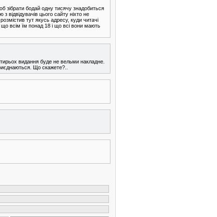
 щоб зібрати бодай одну тисячу знадобиться
 з відвідувачів цього сайту ніхто не
 розмістив тут якусь адресу, куди читачі
 що всім їм понад 18 і що всі вони мають
чотирьох видання буде не вельми накладне.
риєднаються. Що скажете?..