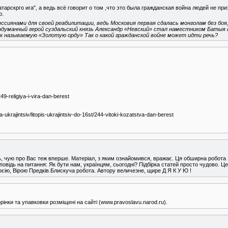
тарскрго ига", а ведь всё говорит о том ,что это была гражданская война людей не п
ю.
россиянами для своей реабилитации, ведь Московия первая сдалась монголам без боя
манный герой суздальский князь Александр «Невский» стал наместником Батыя в К
ак называемую «Золотую орду» Так о какой гражданской войне может идти речь?
249-religiya-i-vira-dan-berest
iya-ukrajintsiv/litopis-ukrajintsiv-do-16st/244-vitoki-kozatstva-dan-berest
ь, чую про Вас теж вперше. Матеріал, з яким ознайомився, вражає. Ця обширна робота
повідь на питання: Як бути нам, українцям, сьогодні? Підбірка статей просто чудово. Це
орєію, Вірою Предків.Блискуча робота. Автору величезне, щире Д Я К У Ю !
інки та упавковки розміщені на сайті (www.pravoslavu.narod.ru).