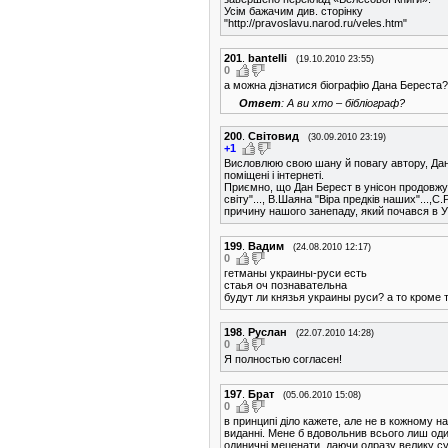
Усім бажачим див. сторінку
"http://pravoslavu.narod.ru/veles.htm"
201
.
bantelli
(19.10.2010 23:55)
0
а можна дізнатися біографію Дана Береста?
Ответ
: А ви хто – бібліограф?
200
.
Світовид
(30.09.2010 23:19)
+1
Висловлюю свою шану й повагу автору, Дану
поміщені і інтернеті.
Приємно, що Дан Берест в унісон продовжує д
світу"..., В.Шаяна "Віра предків наших"...,
причину нашого занепаду, який почався в Ук
199
.
Вадим
(24.08.2010 12:17)
0
гетманы украины-руси есть
стаья оч познавательна
будут ли князья украины руси? а то кроме
198
.
Руслан
(22.07.2010 14:28)
0
Я полностью согласен!
197
.
Брат
(05.06.2010 15:08)
0
в принципі діло кажете, але не в кожному н
виданні. Мене б вдовольнив всього лиш один
одиничні меценати, даючи одразу велику суму