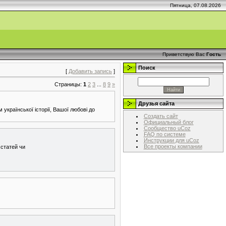
Пятница, 07.08.2026
Приветствую Вас
Гость
Поиск
[
Добавить запись
]
Страницы:
1
2
3
...
8
9
»
Друзья сайта
країнської історії, Вашої любові до
Создать сайт
Официальный блог
Сообщество uCoz
FAQ по системе
Инструкции для uCoz
Все проекты компании
 статей чи