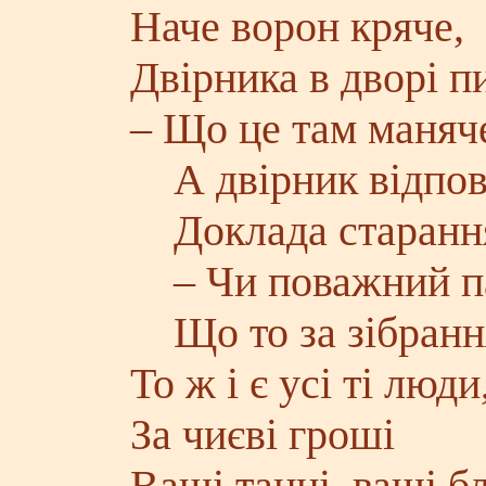
Наче ворон кряче,
Двірника в дворі п
– Що це там маняч
А двірник відпов
Доклада старанн
– Чи поважний па
Що то за зібранн
То ж і є усі ті люди
За чиєві гроші
Ваші танці, ваші б