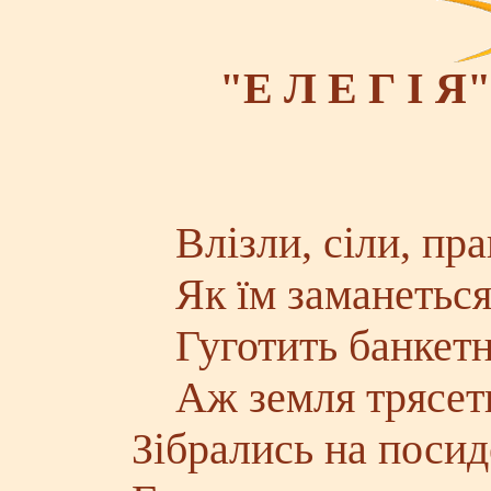
"Е Л Е Г І Я"
Влізли, сіли, пра
Як їм заманеться
Гуготить банкетна
Аж земля трясеть
Зібрались на посид