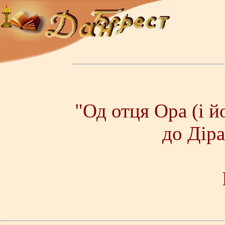
"Од отця Ора (і 
до Дір