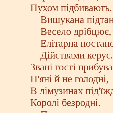
Пухом підбивають.
Вишукана підтан
Весело дрібцює,
Елітарна постан
Дійствами керує.
Звані гості прибув
П'яні й не голодні,
В лімузинах під'ї
Королі безродні.