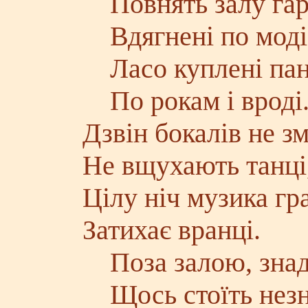
Повнять залу гар
Вдягнені по моді
Ласо куплені па
По рокам і вроді
Дзвін бокалів не з
Не вщухають танці
Цілу ніч музика гра
Затихає вранці.
Поза залою, знад
Щось стоїть незн