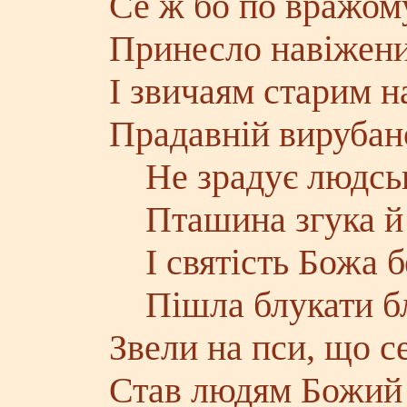
Се ж бо по вражом
Принесло навіжени
І звичаям старим н
Прадавній вирубано
Не зрадує людськ
Пташина згука й г
І святість Божа б
Пішла блукати бл
Звели на пси, що се
Став людям Божий 