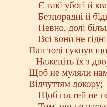
Є такі убогі й кво
Безпорадні й бідн
Певно, долі більш
Всі вони не гідні
Пан тоді гукнув що
– Наженіть їх з дво
Щоб не муляли нам
Відчуттям докору;
Щоб гостей не п
Тим, що не пасує