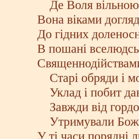
Де Воля вільною 
Вона віками догля
До гідних доленосн
В пошані вселюдсь
Священнодійствами
Старі обряди і мо
Уклад і побит дав
Завжди від гордощ
Утримували Божи
У ті часи порядні 