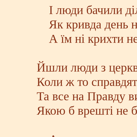
І люди бачили ді
Як кривда день на
А їм ні крихти не
Йшли люди з церкви
Коли ж то справдят
Та все на Правду в
Якою б врешті не б