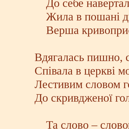
До себе навертал
Жила в пошані дні
Верша кривоприс
Вдягалась пишно, с
Співала в церкві м
Лестивим словом г
До скривдженої го
Та слово – словом