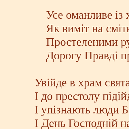
Усе оманливе із 
Як виміт на смітн
Простеленими р
Дорогу Правді пр
Увійде в храм свят
І до престолу підій
І упізнають люди Б
І День Господній н