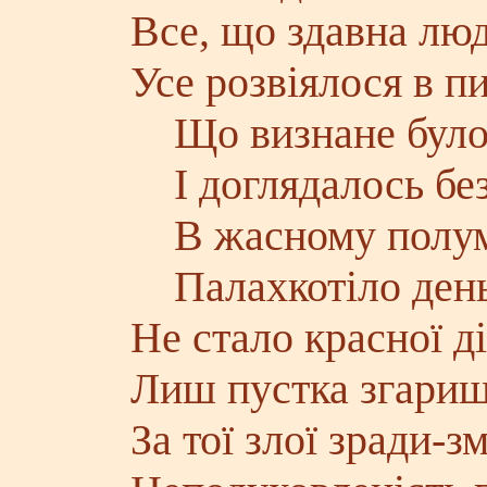
Все, що здавна люд
Усе розвіялося в пи
Що визнане було 
І доглядалось без
В жасному полум'
Палахкотіло день 
Не стало красної д
Лиш пустка згарищ
За тої злої зради-з