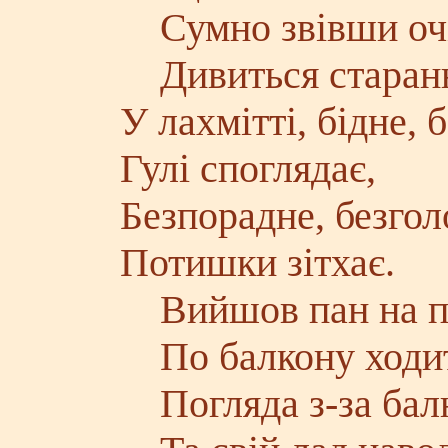
Сумно звівши очі
Дивиться старан
У лахмітті, бідне, 
Гулі споглядає,
Безпорадне, безгол
Потишки зітхає.
Вийшов пан на п
По балкону ходит
Погляда з-за бал