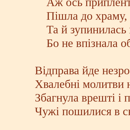
Аж ось приплента
Пішла до храму, 
Та й зупинилась к
Бо не впізнала об
Відправа йде незро
Хвалебні молитви н
Збагнула врешті і п
Чужі пошилися в св