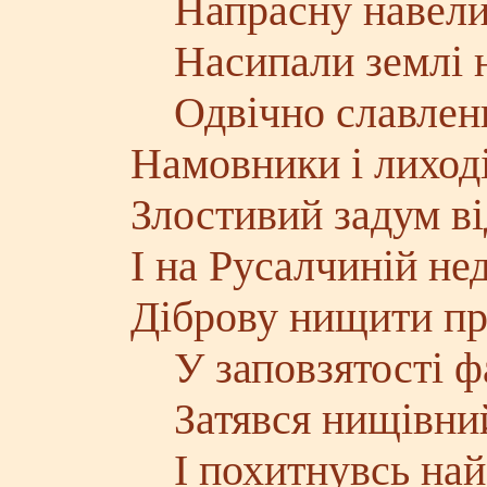
Напрасну навели 
Насипали землі н
Одвічно славлени
Намовники і лиході
Злостивий задум в
І на Русалчиній нед
Діброву нищити п
У заповзятості ф
Затявся нищівний
І похитнувсь най