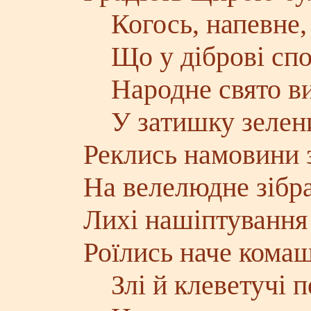
Когось, напевне, 
Що у діброві спо
Народне свято ви
У затишку зелени
Реклись намовини 
На велелюдне зібр
Лихі нашіптування
Роїлись наче кома
Злі й клеветучі п