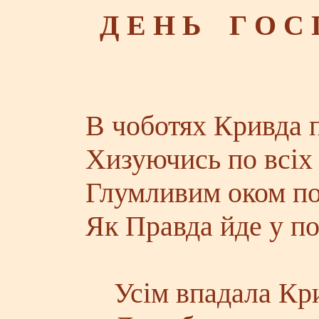
Д Е Н Ь Г О С 
В чоботях Кривда 
Хизуючись по всіх 
Глумливим оком по
Як Правда йде у по
Усім впадала Крив