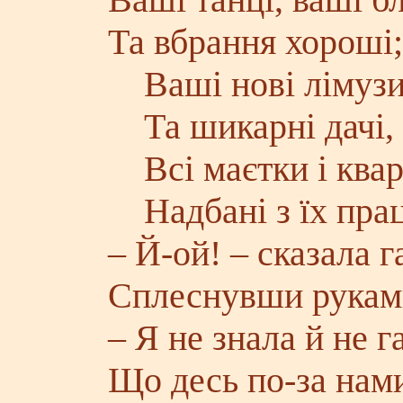
Та вбрання хороші;
Ваші нові лімуз
Та шикарні дачі,
Всі маєтки і квар
Надбані з їх прац
– Й-ой! – сказала г
Сплеснувши рукам
– Я не знала й не г
Що десь по-за нам