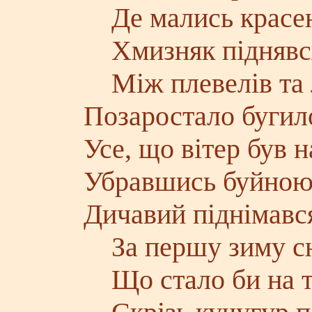
Де мались красен
Хмизняк піднявся
Між плевелів та 
Позаростало буги
Усе, що вітер був н
Убравшись буйною
Дичавий піднімався
За першу зиму сн
Що стало би на т