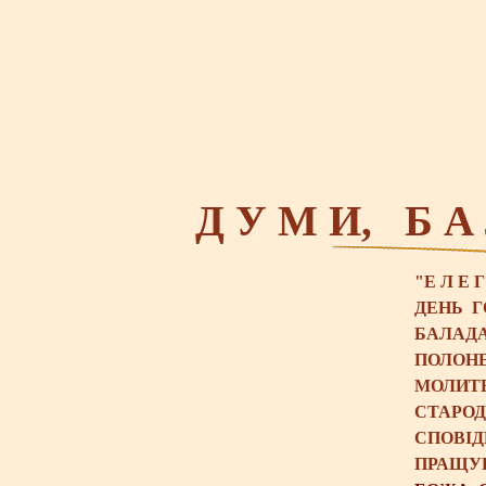
Д У М И, Б А
"Е Л Е Г
ДЕНЬ Г
БАЛАДА
ПОЛОН
МОЛИТ
СТАРО
СПОВІД
ПРАЩУ