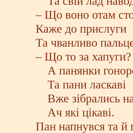
Та свій лад навод
– Що воно отам ст
Каже до прислуги
Та чванливо пальц
– Що то за хапуги?
А панянки гонор
Та пани ласкаві
Вже зібрались на 
Ач які цікаві.
Пан напнувся та й 