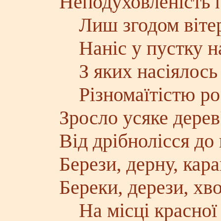
Неподуховленість 
Лиш згодом вітер 
Наніс у пустку на
З яких насіялось 
Різномаїтістю ро
Зросло усяке дерев
Від дрібнолісся до
Берези, дерну, кара
Береки, дерези, хв
На місці красної 