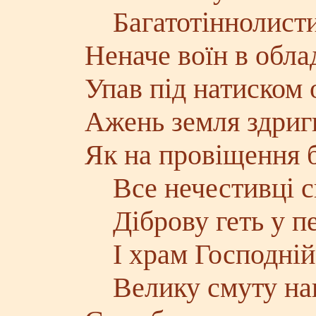
Багатотіннолисти
Неначе воїн в обла
Упав під натиском 
Ажень земля здриг
Як на провіщення б
Все нечестивці с
Діброву геть у пе
І храм Господній
Велику смуту нав