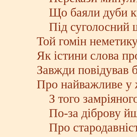
Що баяли дуби к
Під суголосний ше
Той гомін неметику
Як істини слова про
Завжди повідував б
Про найважливе у 
З того замріяного
По-за діброву йш
Про стародавніст