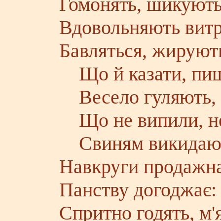
Гомонять, шикують
Вдовольняють витр
Бавляться, жируют
Що й казати, пиш
Весело гуляють,
Що не випили, не
Свиням викидаю
Навкруги продажна
Панству догоджає:
Спритно годять, м'я