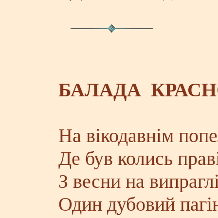
БАЛАДА КРАСН
На вікодавнім поп
Де був колись прав
З весни на випраг
Один дубовий пагін